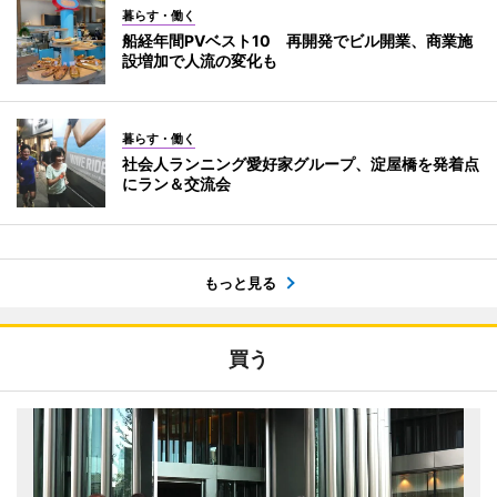
暮らす・働く
船経年間PVベスト10 再開発でビル開業、商業施
設増加で人流の変化も
暮らす・働く
社会人ランニング愛好家グループ、淀屋橋を発着点
にラン＆交流会
もっと見る
買う