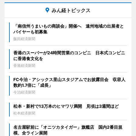
みん経トピックス
「南信州うまいもの商談会」開催へ 遠州地域の出展者と
バイヤーも初募集
飯田経済新聞
香港のスーパーが24時間営業のコンビニ 日本式コンビニ
に香港食文化を
香港経済新聞
FC今治・アシックス里山スタジアムでお披露目会 収容人
数約1.7倍に「成長」
今治経済新聞
松本・新村で13万本のヒマワリ満開 見頃は3週間ほど
松本経済新聞
名古屋駅前に「オニツカタイガー」旗艦店 国内2番目規
模、全ライン展開