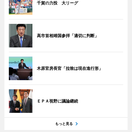
千賀の力投 大リーグ
高市首相靖国参拝「適切に判断」
木原官房長官「拉致は現在進行形」
ＥＰＡ視野に議論継続
もっと見る