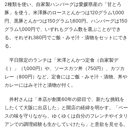
2種類を使い、自家製ハンバーグは愛媛県産の「甘とろ
豚」を使う。米澤豚のロースとんかつは120グラム1,000
円、黒豚とんかつは150グラム1,600円。ハンバーグは150
グラム1,000円で、いずれもグラム数を選ぶことができ
る。それぞれ380円でご飯・みそ汁・漬物をセットにでき
る。
平日限定のランチは「米澤とんかつ定食（自家製デ
ミ）」（1,000円）や、ソースカツ丼（750円）、カツカ
レー（800円）など。定食にはご飯・みそ汁・漬物、丼や
カレーにはみそ汁と漬物が付く。
井村さんは「本店が創業60年の節目で、新たな挑戦を
したくて大阪に出店した」と開店の経緯を明かす。「ベー
スの味を守りながら、ゆくゆくは自分のフレンチやイタリ
アンでの調理経験も生かしていけたら」と意欲を見せる。