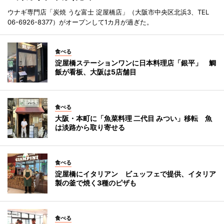
ウナギ専門店「炭焼 うな富士 淀屋橋店」（大阪市中央区北浜3、TEL
06-6926-8377）がオープンして1カ月が過ぎた。
食べる
淀屋橋ステーションワンに日本料理店「銀平」 鯛
飯が看板、大阪は5店舗目
食べる
大阪・本町に「魚菜料理 二代目 みつい」移転 魚
は淡路から取り寄せる
食べる
淀屋橋にイタリアン ビュッフェで提供、イタリア
製の釜で焼く3種のピザも
食べる