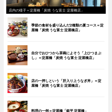
店内の様子＝淀屋橋「炭焼 うな富士 淀屋橋店」
季節の食材を盛り込んだ2種類の夏コース＝淀
屋橋「炭焼 うな富士 淀屋橋店」
自分でおひつから茶碗によそう「上ひつまぶ
し」＝淀屋橋「炭焼 うな富士 淀屋橋店」
店の一押しという「肝入り上うなぎ丼」＝淀
屋橋「炭焼 うな富士 淀屋橋店」
料理の一例＝淀屋橋「銀平 淀屋橋」