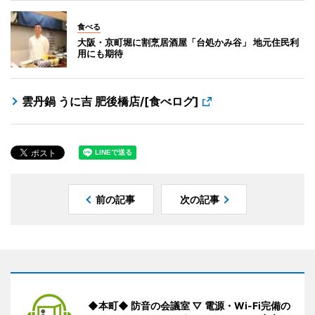
食べる
大阪・京町堀に割烹居酒屋「台処かみ谷」 地元住民利
用にも期待
雲丹鍋 うに吉 肥後橋店/[食べログ]
前の記事
次の記事
◆本町◆ 防音の会議室 ▽ 電源・Wi-Fi完備の