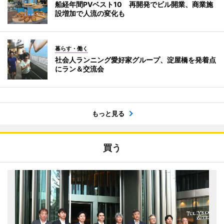
船経年間PVベスト10 再開発でビル開業、商業施
設増加で人流の変化も
暮らす・働く
社会人ランニング愛好家グループ、淀屋橋を発着点
にラン＆交流会
もっと見る
買う