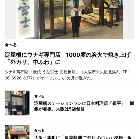
食べる
淀屋橋にウナギ専門店 1000度の炭火で焼き上げ
「外カリ、中ふわ」に
ウナギ専門店「炭焼 うな富士 淀屋橋店」（大阪市中央区北浜3、TEL
06-6926-8377）がオープンして1カ月が過ぎた。
食べる
淀屋橋ステーションワンに日本料理店「銀平」 鯛
飯が看板、大阪は5店舗目
食べる
大阪・本町に「魚菜料理 二代目 みつい」移転 魚