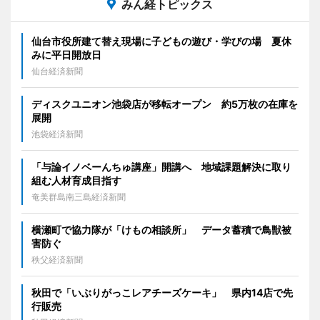
みん経トピックス
仙台市役所建て替え現場に子どもの遊び・学びの場 夏休
みに平日開放日
仙台経済新聞
ディスクユニオン池袋店が移転オープン 約5万枚の在庫を
展開
池袋経済新聞
「与論イノベーんちゅ講座」開講へ 地域課題解決に取り
組む人材育成目指す
奄美群島南三島経済新聞
横瀬町で協力隊が「けもの相談所」 データ蓄積で鳥獣被
害防ぐ
秩父経済新聞
秋田で「いぶりがっこレアチーズケーキ」 県内14店で先
行販売