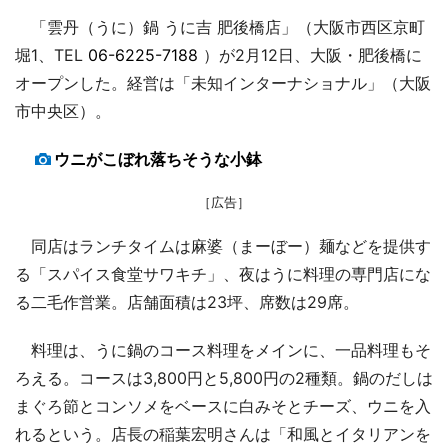
「雲丹（うに）鍋 うに吉 肥後橋店」（大阪市西区京町
堀1、TEL
06-6225-7188
）が2月12日、大阪・肥後橋に
オープンした。経営は「未知インターナショナル」（大阪
市中央区）。
ウニがこぼれ落ちそうな小鉢
［広告］
同店はランチタイムは麻婆（まーぼー）麺などを提供す
る「スパイス食堂サワキチ」、夜はうに料理の専門店にな
る二毛作営業。店舗面積は23坪、席数は29席。
料理は、うに鍋のコース料理をメインに、一品料理もそ
ろえる。コースは3,800円と5,800円の2種類。鍋のだしは
まぐろ節とコンソメをベースに白みそとチーズ、ウニを入
れるという。店長の稲葉宏明さんは「和風とイタリアンを