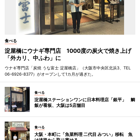
食べる
淀屋橋にウナギ専門店 1000度の炭火で焼き上げ
「外カリ、中ふわ」に
ウナギ専門店「炭焼 うな富士 淀屋橋店」（大阪市中央区北浜3、TEL
06-6926-8377）がオープンして1カ月が過ぎた。
食べる
淀屋橋ステーションワンに日本料理店「銀平」 鯛
飯が看板、大阪は5店舗目
食べる
大阪・本町に「魚菜料理 二代目 みつい」移転 魚
は淡路から取り寄せる