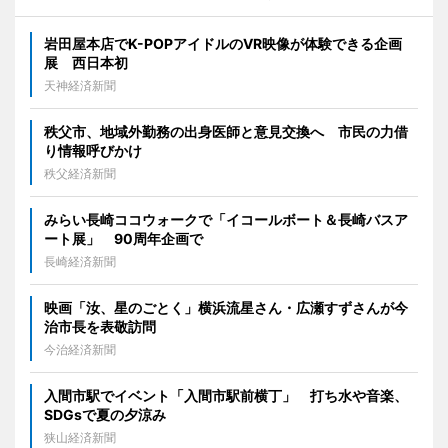
岩田屋本店でK-POPアイドルのVR映像が体験できる企画
展 西日本初
天神経済新聞
秩父市、地域外勤務の出身医師と意見交換へ 市民の力借
り情報呼びかけ
秩父経済新聞
みらい長崎ココウォークで「イコールボート＆長崎バスア
ート展」 90周年企画で
長崎経済新聞
映画「汝、星のごとく」横浜流星さん・広瀬すずさんが今
治市長を表敬訪問
今治経済新聞
入間市駅でイベント「入間市駅前横丁」 打ち水や音楽、
SDGsで夏の夕涼み
狭山経済新聞