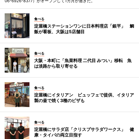
06-6926-8377）がオープンして1カ月が過ぎた。
食べる
淀屋橋ステーションワンに日本料理店「銀平」 鯛
飯が看板、大阪は5店舗目
食べる
大阪・本町に「魚菜料理 二代目 みつい」移転 魚
は淡路から取り寄せる
食べる
淀屋橋にイタリアン ビュッフェで提供、イタリア
製の釜で焼く3種のピザも
食べる
淀屋橋にサラダ店「クリスプサラダワークス」 健
康・タイパの両立目指す