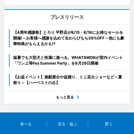
プレスリリース
【4周年感謝祭】とろり 平野店が8/15・8/16にお得なセールを
開催!～お客様へ感謝を込めて生わらびもち39%OFF～他にも豪
華特典がもらえるかも!?
猛暑でも大型犬と快適に遊べる。WHATAWONが室内イベント
「ワン上等Fes Summer Party」を8月29日開催
【お盆イベント】遊戯屋台や盆踊り、ミニ花火ショーなど～夏
祭り～【ハーベストの丘】
もっと見る
食べる
見る・遊ぶ
買う