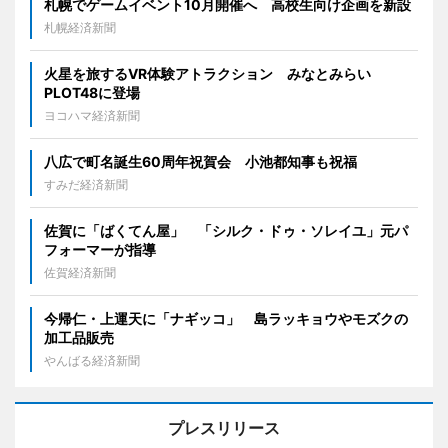
札幌でゲームイベント10月開催へ 高校生向け企画を新設
札幌経済新聞
火星を旅するVR体験アトラクション みなとみらい
PLOT48に登場
ヨコハマ経済新聞
八広で町名誕生60周年祝賀会 小池都知事も祝福
すみだ経済新聞
佐賀に「ばくてん屋」 「シルク・ドゥ・ソレイユ」元パ
フォーマーが指導
佐賀経済新聞
今帰仁・上運天に「ナギッコ」 島ラッキョウやモズクの
加工品販売
やんばる経済新聞
プレスリリース