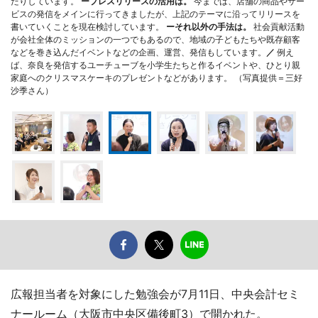
たりしています。
ープレスリリースの活用は。
今までは、店舗の商品やサー
ビスの発信をメインに行ってきましたが、上記のテーマに沿ってリリースを
書いていくことを現在検討しています。
ーそれ以外の手法は。
社会貢献活動
が会社全体のミッションの一つでもあるので、地域の子どもたちや既存顧客
などを巻き込んだイベントなどの企画、運営、発信もしています。
／
例え
ば、奈良を発信するユーチューブを小学生たちと作るイベントや、ひとり親
家庭へのクリスマスケーキのプレゼントなどがあります。 （写真提供＝三好
沙季さん）
広報担当者を対象にした勉強会が7月11日、中央会計セミ
ナールーム（大阪市中央区備後町3）で開かれた。