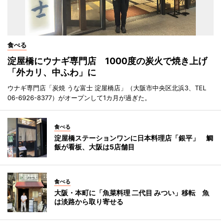
食べる
淀屋橋にウナギ専門店 1000度の炭火で焼き上げ
「外カリ、中ふわ」に
ウナギ専門店「炭焼 うな富士 淀屋橋店」（大阪市中央区北浜3、TEL
06-6926-8377）がオープンして1カ月が過ぎた。
食べる
淀屋橋ステーションワンに日本料理店「銀平」 鯛
飯が看板、大阪は5店舗目
食べる
大阪・本町に「魚菜料理 二代目 みつい」移転 魚
は淡路から取り寄せる