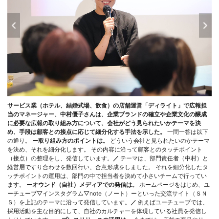
サービス業（ホテル、結婚式場、飲食）の店舗運営「ディライト」で広報担
当のマネージャー、中村優子さんは、企業ブランドの確立や企業文化の醸成
に必要な広報の取り組み方について、会社がどう見られたいかテーマを決
め、手段は顧客との接点に応じて細分化する手法を示した。
一問一答は以下
の通り。
ー取り組み方のポイントは。
どういう会社と見られたいのかテーマ
を決め、それを細分化します。 その内容に沿って顧客とのタッチポイント
（接点）の整理をし、発信しています。
／
テーマは、部門責任者（中村）と
経営層ですり合わせを数回行い、合意形成をしました。 それを細分化したタ
ッチポイントの運用は、部門の中で担当者を決めて小さいチームで行ってい
ます。
ーオウンド（自社）メディアでの発信は。
ホームページをはじめ、ユ
ーチューブ▽インスタグラム▽note（ノート）ーといった交流サイト（ＳＮ
Ｓ）を上記のテーマに沿って発信しています。
／
例えばユーチューブでは、
採用活動を主な目的にして、自社のカルチャーを体現している社員を発信し