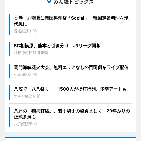
みん経トピックス
香港・九龍塘に韓国料理店「Social」 韓国定番料理を現
代風に
香港経済新聞
SC相模原、熊本と引き分け J3リーグ開幕
相模原町田経済新聞
関門海峡花火大会、無料エリアなしの門司側をライブ配信
小倉経済新聞
八広で「八八祭り」 1500人が提灯行列、多幸アートも
すみだ経済新聞
八戸の「騎馬打毬」、若手騎手の姿勇ましく 20年ぶりの
正式参拝も
八戸経済新聞