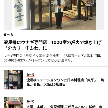
食べる
淀屋橋にウナギ専門店 1000度の炭火で焼き上げ
「外カリ、中ふわ」に
ウナギ専門店「炭焼 うな富士 淀屋橋店」（大阪市中央区北浜3、TEL
06-6926-8377）がオープンして1カ月が過ぎた。
食べる
淀屋橋ステーションワンに日本料理店「銀平」 鯛
飯が看板、大阪は5店舗目
食べる
大阪・本町に「魚菜料理 二代目 みつい」移転 魚