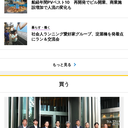
船経年間PVベスト10 再開発でビル開業、商業施
設増加で人流の変化も
暮らす・働く
社会人ランニング愛好家グループ、淀屋橋を発着点
にラン＆交流会
もっと見る
買う