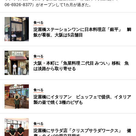
06-6926-8377）がオープンして1カ月が過ぎた。
食べる
淀屋橋ステーションワンに日本料理店「銀平」 鯛
飯が看板、大阪は5店舗目
食べる
大阪・本町に「魚菜料理 二代目 みつい」移転 魚
は淡路から取り寄せる
食べる
淀屋橋にイタリアン ビュッフェで提供、イタリア
製の釜で焼く3種のピザも
食べる
淀屋橋にサラダ店「クリスプサラダワークス」 健
康・タイパの両立目指す