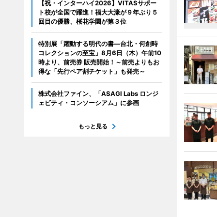
【祝・インターハイ2026】VITASサポー
ト校が全国で躍進！福大大濠が９年ぶり５
回目の優勝、桜花学園が第３位
特別展「躍動する明代の書―台北・何創時
コレクションの至宝」8月6日（木）午前10
時より、前売券 販売開始！～前売よりもお
得な「先行ペア割チケット」も発売～
株式会社ファイン、「ASAGI Labs ロンジ
ェビティ・コンソーシアム」に参画
もっと見る