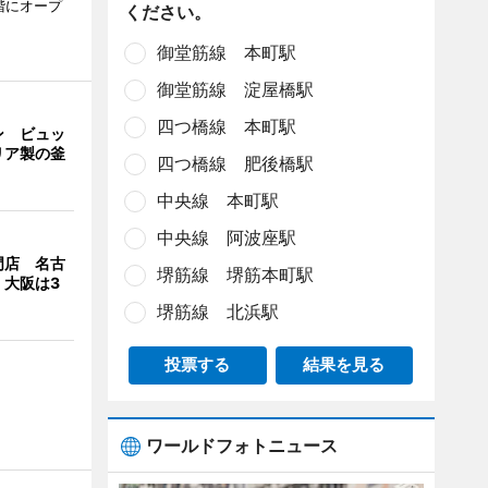
階にオープ
ください。
御堂筋線 本町駅
御堂筋線 淀屋橋駅
四つ橋線 本町駅
ン ビュッ
リア製の釜
四つ橋線 肥後橋駅
中央線 本町駅
中央線 阿波座駅
門店 名古
堺筋線 堺筋本町駅
、大阪は3
堺筋線 北浜駅
投票する
結果を見る
ワールドフォトニュース