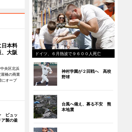
に日本料
板、大阪
ドイツ、６月熱波で９６００人死亡
市中央区北浜
神村学園が２回戦へ 高校
阪・淀屋橋の商業
野球
階にオープ
台風へ備え、募る不安 熊
本地震
ン ビュッ
リア製の釜