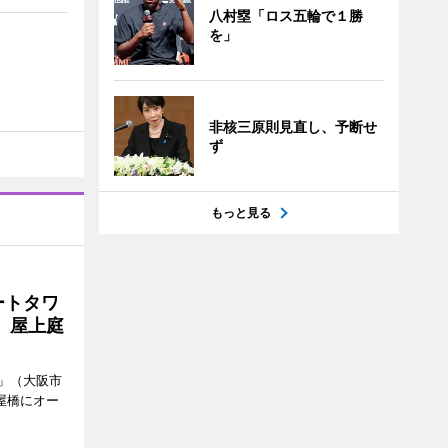
八村塁「ロス五輪で１勝
を」
非核三原則見直し、予断せ
ず
もっと見る
ートタワ
、屋上庭
」（大阪市
屋橋にオー