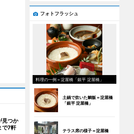
フォトフラッシュ
料理の一例＝淀屋橋「銀平 淀屋橋」
土鍋で炊いた鯛飯＝淀屋橋
「銀平 淀屋橋」
が見つか
まで7軒
テラス席の様子＝淀屋橋