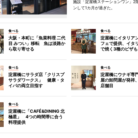
施設「淀屋橋ステーションワン」2
ンして1カ月が過ぎた。
食べる
食べる
大阪・本町に「魚菜料理 二代
淀屋橋にイタリア
目 みつい」移転 魚は淡路か
フェで提供、イタ
ら取り寄せる
で焼く3種のピザも
食べる
食べる
淀屋橋にサラダ店「クリスプ
淀屋橋にウナギ専
サラダワークス」 健康・タ
屋の卸問屋が発祥
イパの両立目指す
店舗目
食べる
淀屋橋に「CAFÉ&DINING 北
極星」 4つの時間帯に合う
料理提供