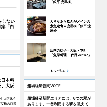
「銀平 淀屋橋」
をしない
大きなあら炊きがメインの
煮魚定食＝淀屋橋「銀平 淀
付案「白
屋橋」
店内の様子＝大阪・本町
「魚菜料理 二代目 みつい」
もっと見る
に日本料
板、大阪
船場経済新聞VOTE
船場経済新聞エリアには、8つの駅が
市中央区北浜
阪・淀屋橋の商業
あります。一番利用する駅を教えて