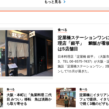
もっと見る
食べる
淀屋橋ステーションワン
理店「銀平」 鯛飯が看
は5店舗目
日本料理店「淀屋橋 銀平」（大阪
3、TEL 06-6575-7437）が大
施設「淀屋橋ステーションワン」2
ンして1カ月が過ぎた。
食べる
食べる
大阪・本町に「魚菜料理 二代
淀屋橋にイタリア
目 みつい」移転 魚は淡路か
フェで提供、イタ
ら取り寄せる
で焼く3種のピザも