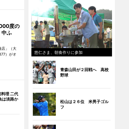
000度の
、中ふ
橋店」（大
悠仁さま、朝食作りに参加
377）がオ
青森山田が２回戦へ 高校
野球
料理 二代
魚は淡路か
松山は２６位 米男子ゴル
フ