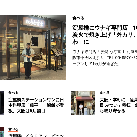
食べる
淀屋橋にウナギ専門店 1
炭火で焼き上げ「外カリ
わ」に
ウナギ専門店「炭焼 うな富士 淀屋
阪市中央区北浜3、TEL 06-6926-8
ープンして1カ月が過ぎた。
食べる
食べる
淀屋橋ステーションワンに日
大阪・本町に「魚菜
本料理店「銀平」 鯛飯が看
目 みつい」移転 
板、大阪は5店舗目
ら取り寄せる
食べる
淀屋橋にイタリアン ビュッ