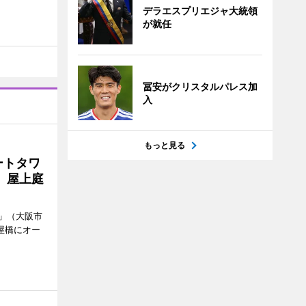
デラエスプリエジャ大統領
が就任
冨安がクリスタルパレス加
入
もっと見る
ートタワ
、屋上庭
」（大阪市
屋橋にオー