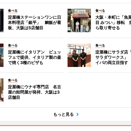
食べる
食べる
淀屋橋ステーションワンに日
大阪・本町に「魚菜
本料理店「銀平」 鯛飯が看
目 みつい」移転 
板、大阪は5店舗目
ら取り寄せる
食べる
食べる
淀屋橋にイタリアン ビュッ
淀屋橋にサラダ店
フェで提供、イタリア製の釜
サラダワークス」
で焼く3種のピザも
イパの両立目指す
食べる
淀屋橋にウナギ専門店 名古
屋の卸問屋が発祥、大阪は3
店舗目
もっと見る