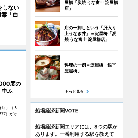
屋橋「炭焼 うな富士 淀屋橋
をしない
店」
付案「白
店の一押しという「肝入り
上うなぎ丼」＝淀屋橋「炭
焼 うな富士 淀屋橋店」
料理の一例＝淀屋橋「銀平
淀屋橋」
000度の
、中ふ
もっと見る
橋店」（大
船場経済新聞VOTE
377）がオ
船場経済新聞エリアには、8つの駅が
あります。一番利用する駅を教えて