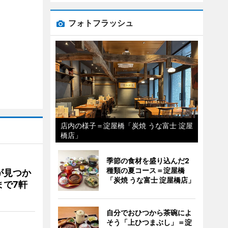
フォトフラッシュ
店内の様子＝淀屋橋「炭焼 うな富士 淀屋
橋店」
季節の食材を盛り込んだ2
種類の夏コース＝淀屋橋
が見つか
「炭焼 うな富士 淀屋橋店」
まで7軒
自分でおひつから茶碗によ
そう「上ひつまぶし」＝淀