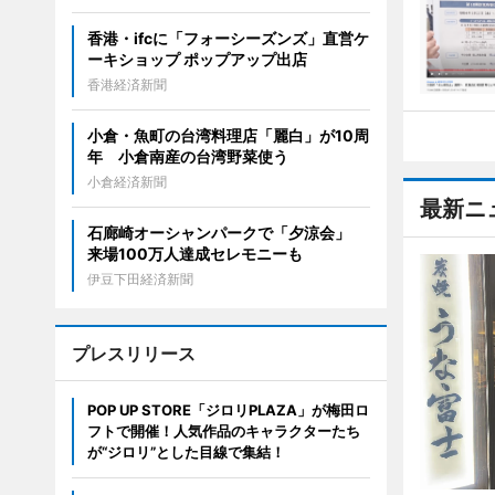
香港・ifcに「フォーシーズンズ」直営ケ
ーキショップ ポップアップ出店
香港経済新聞
小倉・魚町の台湾料理店「麗白」が10周
年 小倉南産の台湾野菜使う
小倉経済新聞
最新ニ
石廊崎オーシャンパークで「夕涼会」
来場100万人達成セレモニーも
伊豆下田経済新聞
プレスリリース
POP UP STORE「ジロリPLAZA」が梅田ロ
フトで開催！人気作品のキャラクターたち
が“ジロリ”とした目線で集結！