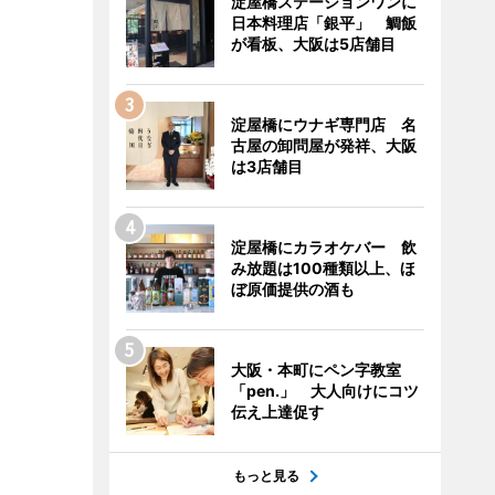
淀屋橋ステーションワンに
日本料理店「銀平」 鯛飯
が看板、大阪は5店舗目
淀屋橋にウナギ専門店 名
古屋の卸問屋が発祥、大阪
は3店舗目
淀屋橋にカラオケバー 飲
み放題は100種類以上、ほ
ぼ原価提供の酒も
大阪・本町にペン字教室
「pen.」 大人向けにコツ
伝え上達促す
もっと見る