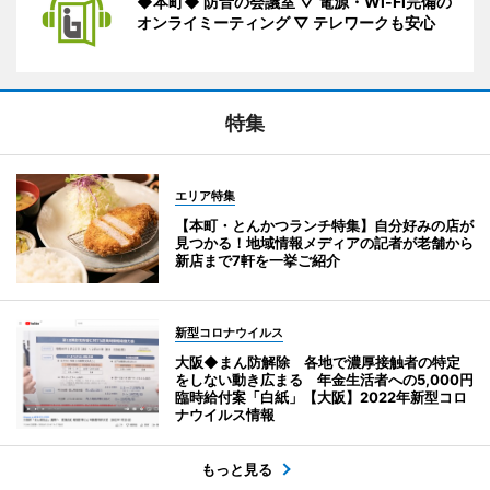
◆本町◆ 防音の会議室 ▽ 電源・Wi-Fi完備の
オンライミーティング ▽ テレワークも安心
特集
エリア特集
【本町・とんかつランチ特集】自分好みの店が
見つかる！地域情報メディアの記者が老舗から
新店まで7軒を一挙ご紹介
新型コロナウイルス
大阪◆まん防解除 各地で濃厚接触者の特定
をしない動き広まる 年金生活者への5,000円
臨時給付案「白紙」【大阪】2022年新型コロ
ナウイルス情報
もっと見る