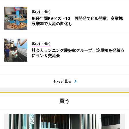
暮らす・働く
船経年間PVベスト10 再開発でビル開業、商業施
設増加で人流の変化も
暮らす・働く
社会人ランニング愛好家グループ、淀屋橋を発着点
にラン＆交流会
もっと見る
買う