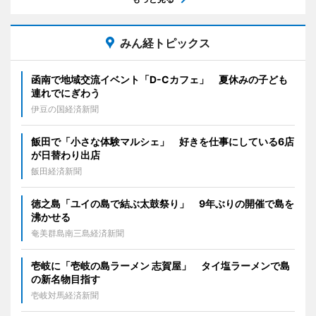
みん経トピックス
函南で地域交流イベント「D-Cカフェ」 夏休みの子ども
連れでにぎわう
伊豆の国経済新聞
飯田で「小さな体験マルシェ」 好きを仕事にしている6店
が日替わり出店
飯田経済新聞
徳之島「ユイの島で結ぶ太鼓祭り」 9年ぶりの開催で島を
沸かせる
奄美群島南三島経済新聞
壱岐に「壱岐の島ラーメン 志賀屋」 タイ塩ラーメンで島
の新名物目指す
壱岐対馬経済新聞