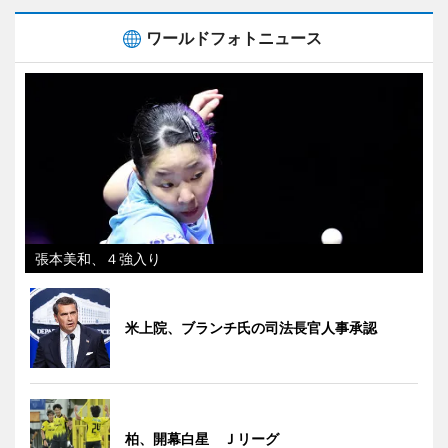
ワールドフォトニュース
張本美和、４強入り
米上院、ブランチ氏の司法長官人事承認
柏、開幕白星 Ｊリーグ