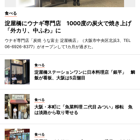
食べる
淀屋橋にウナギ専門店 1000度の炭火で焼き上げ
「外カリ、中ふわ」に
ウナギ専門店「炭焼 うな富士 淀屋橋店」（大阪市中央区北浜3、TEL
06-6926-8377）がオープンして1カ月が過ぎた。
食べる
淀屋橋ステーションワンに日本料理店「銀平」 鯛
飯が看板、大阪は5店舗目
食べる
大阪・本町に「魚菜料理 二代目 みつい」移転 魚
は淡路から取り寄せる
食べる