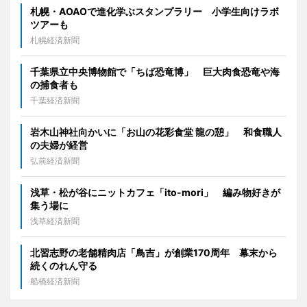
札幌・AOAOで進化学ぶスタンプラリー 小学生向けラボ
ツアーも
札幌経済新聞
千葉県立中央博物館で「ちば恐竜博」 巨大肉食恐竜や海
の捕食者も
千葉経済新聞
岩木山神社向かいに「お山の花彩食堂 龍の憩」 和食職人
の夫婦が経営
弘前経済新聞
浅草・松が谷にニットカフェ「ito-mori」 編み物好きが
集う場に
浅草経済新聞
北習志野の老舗精肉店「鳥吉」が創業170周年 幕末から
続くのれん守る
船橋経済新聞