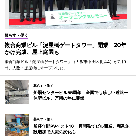
暮らす・働く
複合商業ビル「淀屋橋ゲートタワー」開業 20年
かけ完成、屋上庭園も
複合商業ビル「淀屋橋ゲートタワー」（大阪市中央区北浜4）が7月9
日、大阪・淀屋橋にオープンした。
暮らす・働く
船場センタービル55周年 全国でも珍しい道路一
体型ビル、万博の年に開業
暮らす・働く
船経年間PVベスト10 再開発でビル開業、商業施
設増加で人流の変化も