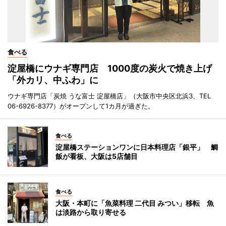
食べる
淀屋橋にウナギ専門店 1000度の炭火で焼き上げ
「外カリ、中ふわ」に
ウナギ専門店「炭焼 うな富士 淀屋橋店」（大阪市中央区北浜3、TEL
06-6926-8377）がオープンして1カ月が過ぎた。
食べる
淀屋橋ステーションワンに日本料理店「銀平」 鯛
飯が看板、大阪は5店舗目
食べる
大阪・本町に「魚菜料理 二代目 みつい」移転 魚
は淡路から取り寄せる