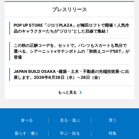
プレスリリース
POP UP STORE「ジロリPLAZA」が梅田ロフトで開催！人気作
品のキャラクターたちが“ジロリ”とした目線で集結！
この秋の正解コーデを、セットで。パンツもスカートも気分で
選べる、シアーニット×サテンボトムの「秋映えコーデSET」が
登場
JAPAN BUILD OSAKA -建築・土木・不動産の先端技術展-に出
展します。2026年8月26日（水）～28日（金）
もっと見る
食べる
見る・遊ぶ
買う
暮らす・働く
学ぶ・知る
特集