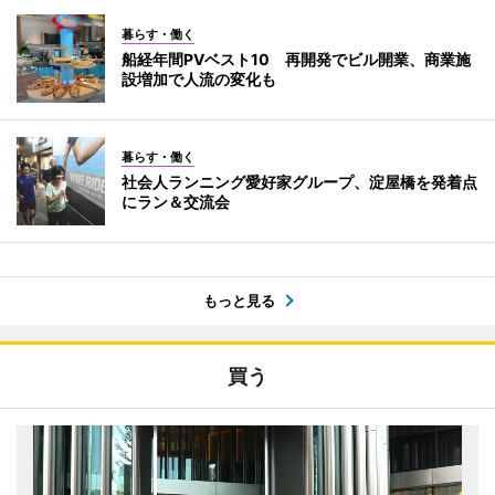
暮らす・働く
船経年間PVベスト10 再開発でビル開業、商業施
設増加で人流の変化も
暮らす・働く
社会人ランニング愛好家グループ、淀屋橋を発着点
にラン＆交流会
もっと見る
買う