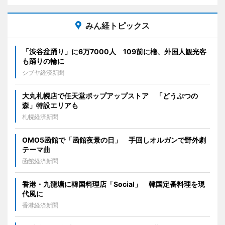
みん経トピックス
「渋谷盆踊り」に6万7000人 109前に櫓、外国人観光客
も踊りの輪に
シブヤ経済新聞
大丸札幌店で任天堂ポップアップストア 「どうぶつの
森」特設エリアも
札幌経済新聞
OMO5函館で「函館夜景の日」 手回しオルガンで野外劇
テーマ曲
函館経済新聞
香港・九龍塘に韓国料理店「Social」 韓国定番料理を現
代風に
香港経済新聞