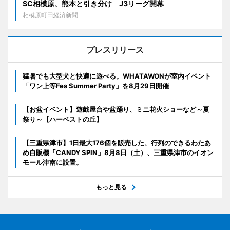
SC相模原、熊本と引き分け J3リーグ開幕
相模原町田経済新聞
プレスリリース
猛暑でも大型犬と快適に遊べる。WHATAWONが室内イベント
「ワン上等Fes Summer Party」を8月29日開催
【お盆イベント】遊戯屋台や盆踊り、ミニ花火ショーなど～夏
祭り～【ハーベストの丘】
【三重県津市】1日最大176個を販売した、行列のできるわたあ
め自販機「CANDY SPIN」8月8日（土）、三重県津市のイオン
モール津南に設置。
もっと見る