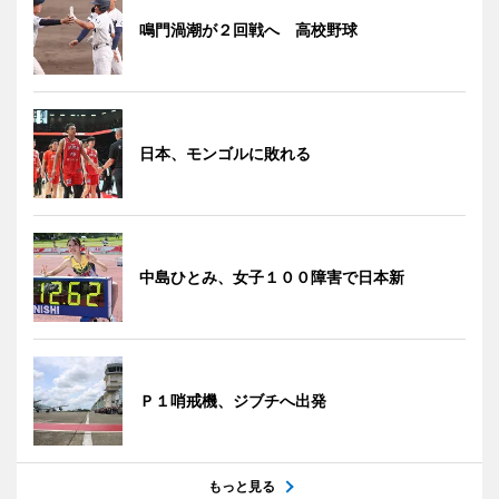
鳴門渦潮が２回戦へ 高校野球
日本、モンゴルに敗れる
中島ひとみ、女子１００障害で日本新
Ｐ１哨戒機、ジブチへ出発
もっと見る