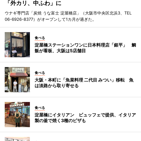
「外カリ、中ふわ」に
ウナギ専門店「炭焼 うな富士 淀屋橋店」（大阪市中央区北浜3、TEL
06-6926-8377）がオープンして1カ月が過ぎた。
食べる
淀屋橋ステーションワンに日本料理店「銀平」 鯛
飯が看板、大阪は5店舗目
食べる
大阪・本町に「魚菜料理 二代目 みつい」移転 魚
は淡路から取り寄せる
食べる
淀屋橋にイタリアン ビュッフェで提供、イタリア
製の釜で焼く3種のピザも