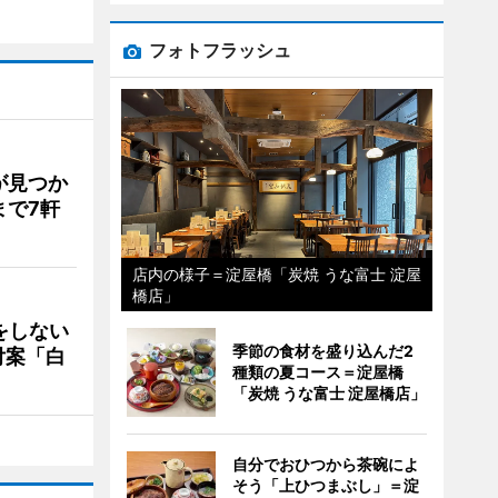
フォトフラッシュ
が見つか
まで7軒
店内の様子＝淀屋橋「炭焼 うな富士 淀屋
橋店」
をしない
季節の食材を盛り込んだ2
付案「白
種類の夏コース＝淀屋橋
「炭焼 うな富士 淀屋橋店」
自分でおひつから茶碗によ
そう「上ひつまぶし」＝淀