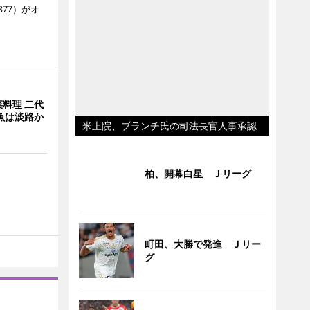
377）がオ
料理 二代
魚は淡路か
米上院、ブランチ氏の司法長官人事承認
柏、開幕白星 Ｊリーグ
町田、大勝で発進 Ｊリー
グ