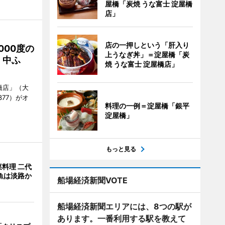
屋橋「炭焼 うな富士 淀屋橋
店」
店の一押しという「肝入り
000度の
上うなぎ丼」＝淀屋橋「炭
、中ふ
焼 うな富士 淀屋橋店」
橋店」（大
377）がオ
料理の一例＝淀屋橋「銀平
淀屋橋」
もっと見る
料理 二代
魚は淡路か
船場経済新聞VOTE
船場経済新聞エリアには、8つの駅が
あります。一番利用する駅を教えて