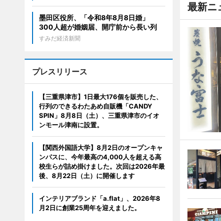
最新ニ
墨田区役所、「令和8年8月8日婚」
300人超が婚姻届、開庁前から長い列
すみだ経済新聞
プレスリリース
【三重県津市】1日最大176個を販売した、
行列のできるわたあめ自販機「CANDY
SPIN」8月8日（土）、三重県津市のイオ
ンモール津南に設置。
【関西外国語大学】8月2日のオープンキャ
ンパスに、今年最高の4,000人を超える高
校生らが詰め掛けました。次回は2026年最
後、8月22日（土）に開催します
インテリアブランド「a.flat」、2026年8
月2日に創業25周年を迎えました。