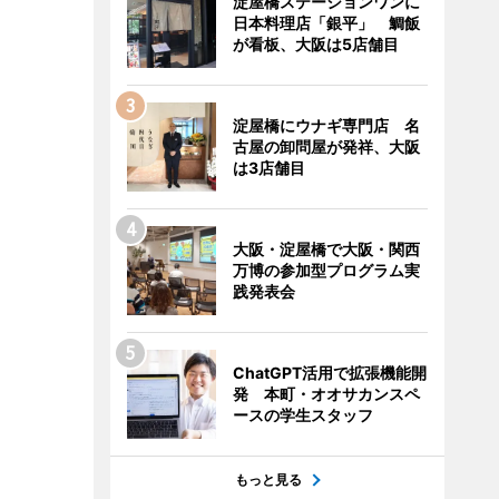
淀屋橋ステーションワンに
日本料理店「銀平」 鯛飯
が看板、大阪は5店舗目
淀屋橋にウナギ専門店 名
古屋の卸問屋が発祥、大阪
は3店舗目
大阪・淀屋橋で大阪・関西
万博の参加型プログラム実
践発表会
ChatGPT活用で拡張機能開
発 本町・オオサカンスペ
ースの学生スタッフ
もっと見る