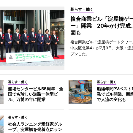
暮らす・働く
複合商業ビル「淀屋橋ゲ
ー」開業 20年かけ完成
園も
複合商業ビル「淀屋橋ゲートタワー
中央区北浜4）が7月9日、大阪・淀
プンした。
暮らす・働く
暮らす・働く
船場センタービル55周年 全
船経年間PVベスト
国でも珍しい道路一体型ビ
発でビル開業、商
ル、万博の年に開業
で人流の変化も
暮らす・働く
社会人ランニング愛好家グル
ープ、淀屋橋を発着点にラン