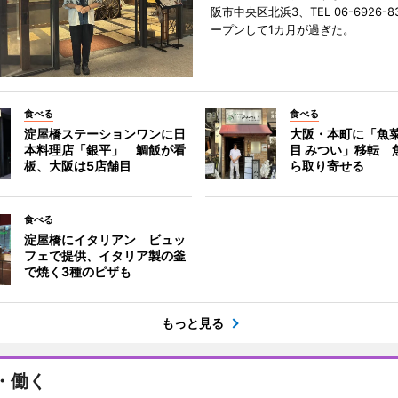
阪市中央区北浜3、TEL 06-6926-8
ープンして1カ月が過ぎた。
食べる
食べる
淀屋橋ステーションワンに日
大阪・本町に「魚菜
本料理店「銀平」 鯛飯が看
目 みつい」移転 
板、大阪は5店舗目
ら取り寄せる
食べる
淀屋橋にイタリアン ビュッ
フェで提供、イタリア製の釜
で焼く3種のピザも
もっと見る
・働く