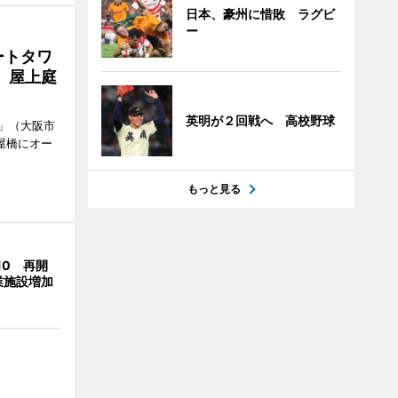
日本、豪州に惜敗 ラグビ
ー
ートタワ
、屋上庭
英明が２回戦へ 高校野球
」（大阪市
屋橋にオー
もっと見る
10 再開
業施設増加