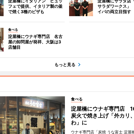
淀屋橋にイタリアン ビュッ
淀屋橋にサラダ店
フェで提供、イタリア製の釜
サラダワークス」
で焼く3種のピザも
イパの両立目指す
食べる
淀屋橋にウナギ専門店 名古
屋の卸問屋が発祥、大阪は3
店舗目
もっと見る
食べる
淀屋橋にウナギ専門店 1
炭火で焼き上げ「外カリ
わ」に
ウナギ専門店「炭焼 うな富士 淀屋