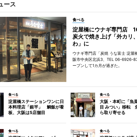
ュース
食べる
淀屋橋にウナギ専門店 1
炭火で焼き上げ「外カリ
わ」に
ウナギ専門店「炭焼 うな富士 淀屋
阪市中央区北浜3、TEL 06-6926-8
ープンして1カ月が過ぎた。
食べる
食べる
淀屋橋ステーションワンに日
大阪・本町に「魚菜
本料理店「銀平」 鯛飯が看
目 みつい」移転 
板、大阪は5店舗目
ら取り寄せる
食べる
食べる