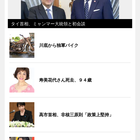
タイ首相、ミャンマー大統領と初会談
川底から独軍バイク
寿美花代さん死去、９４歳
高市首相、非核三原則「政策上堅持」