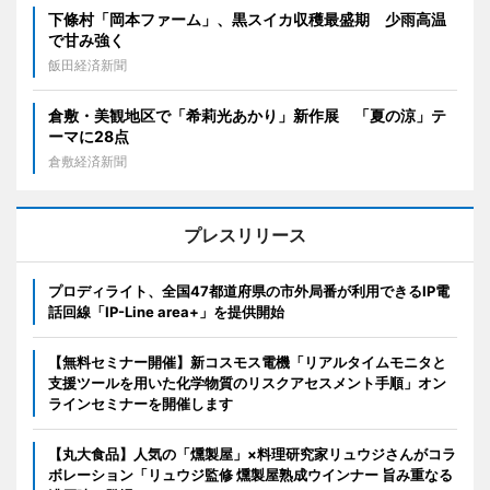
下條村「岡本ファーム」、黒スイカ収穫最盛期 少雨高温
で甘み強く
飯田経済新聞
倉敷・美観地区で「希莉光あかり」新作展 「夏の涼」テ
ーマに28点
倉敷経済新聞
プレスリリース
プロディライト、全国47都道府県の市外局番が利用できるIP電
話回線「IP-Line area+」を提供開始
【無料セミナー開催】新コスモス電機「リアルタイムモニタと
支援ツールを用いた化学物質のリスクアセスメント手順」オン
ラインセミナーを開催します
【丸大食品】人気の「燻製屋」×料理研究家リュウジさんがコラ
ボレーション「リュウジ監修 燻製屋熟成ウインナー 旨み重なる