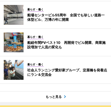
暮らす・働く
船場センタービル55周年 全国でも珍しい道路一
体型ビル、万博の年に開業
暮らす・働く
船経年間PVベスト10 再開発でビル開業、商業施
設増加で人流の変化も
暮らす・働く
社会人ランニング愛好家グループ、淀屋橋を発着点
にラン＆交流会
もっと見る