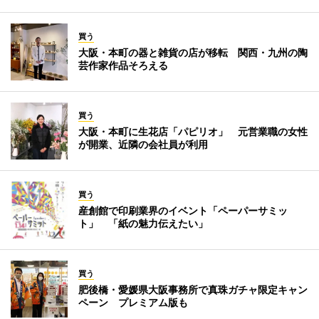
買う
大阪・本町の器と雑貨の店が移転 関西・九州の陶
芸作家作品そろえる
買う
大阪・本町に生花店「パピリオ」 元営業職の女性
が開業、近隣の会社員が利用
買う
産創館で印刷業界のイベント「ペーパーサミッ
ト」 「紙の魅力伝えたい」
買う
肥後橋・愛媛県大阪事務所で真珠ガチャ限定キャン
ペーン プレミアム版も