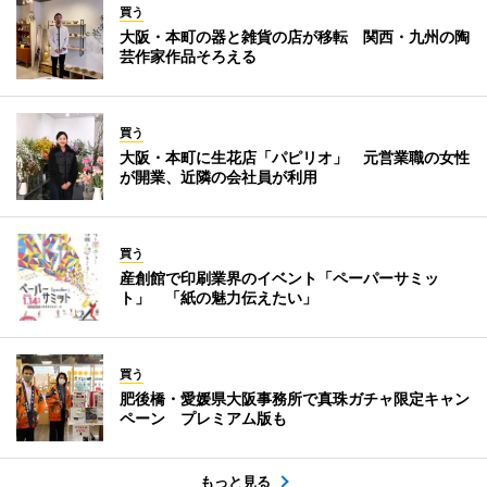
買う
大阪・本町の器と雑貨の店が移転 関西・九州の陶
芸作家作品そろえる
買う
大阪・本町に生花店「パピリオ」 元営業職の女性
が開業、近隣の会社員が利用
買う
産創館で印刷業界のイベント「ペーパーサミッ
ト」 「紙の魅力伝えたい」
買う
肥後橋・愛媛県大阪事務所で真珠ガチャ限定キャン
ペーン プレミアム版も
もっと見る