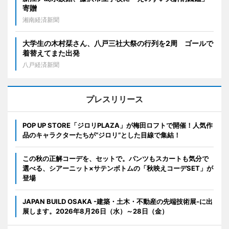
寄贈
湘南経済新聞
大学生の木村栞さん、八戸三社大祭の行列を2周 ゴールで
着替えてまた出発
八戸経済新聞
プレスリリース
POP UP STORE「ジロリPLAZA」が梅田ロフトで開催！人気作
品のキャラクターたちが“ジロリ”とした目線で集結！
この秋の正解コーデを、セットで。パンツもスカートも気分で
選べる、シアーニット×サテンボトムの「秋映えコーデSET」が
登場
JAPAN BUILD OSAKA -建築・土木・不動産の先端技術展-に出
展します。2026年8月26日（水）～28日（金）