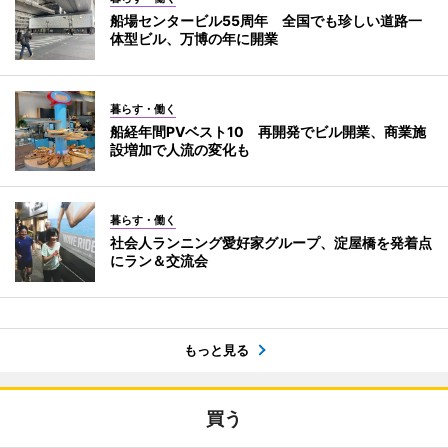
船場センタービル55周年 全国でも珍しい道路一
体型ビル、万博の年に開業
暮らす・働く
船経年間PVベスト10 再開発でビル開業、商業施
設増加で人流の変化も
暮らす・働く
社会人ランニング愛好家グループ、淀屋橋を発着点
にラン＆交流会
もっと見る
買う