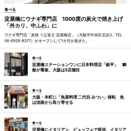
食べる
淀屋橋にウナギ専門店 1000度の炭火で焼き上げ
「外カリ、中ふわ」に
ウナギ専門店「炭焼 うな富士 淀屋橋店」（大阪市中央区北浜3、TEL
06-6926-8377）がオープンして1カ月が過ぎた。
食べる
淀屋橋ステーションワンに日本料理店「銀平」 鯛
飯が看板、大阪は5店舗目
食べる
大阪・本町に「魚菜料理 二代目 みつい」移転 魚
は淡路から取り寄せる
食べる
淀屋橋にイタリアン ビュッフェで提供、イタリア