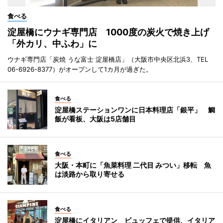
食べる
淀屋橋にウナギ専門店 1000度の炭火で焼き上げ
「外カリ、中ふわ」に
ウナギ専門店「炭焼 うな富士 淀屋橋店」（大阪市中央区北浜3、TEL
06-6926-8377）がオープンして1カ月が過ぎた。
食べる
淀屋橋ステーションワンに日本料理店「銀平」 鯛
飯が看板、大阪は5店舗目
食べる
大阪・本町に「魚菜料理 二代目 みつい」移転 魚
は淡路から取り寄せる
食べる
淀屋橋にイタリアン ビュッフェで提供、イタリア