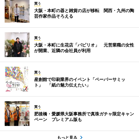
買う
大阪・本町の器と雑貨の店が移転 関西・九州の陶
芸作家作品そろえる
買う
大阪・本町に生花店「パピリオ」 元営業職の女性
が開業、近隣の会社員が利用
買う
産創館で印刷業界のイベント「ペーパーサミッ
ト」 「紙の魅力伝えたい」
買う
肥後橋・愛媛県大阪事務所で真珠ガチャ限定キャン
ペーン プレミアム版も
もっと見る