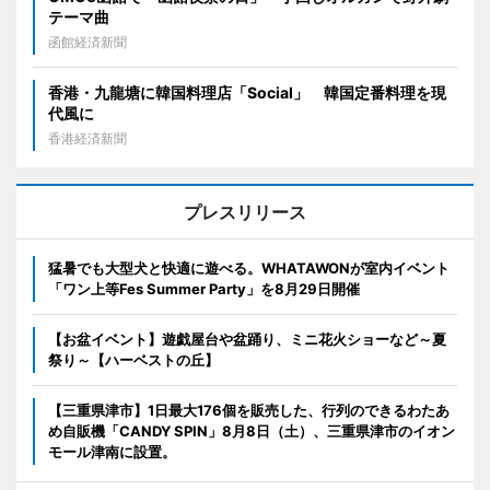
テーマ曲
函館経済新聞
香港・九龍塘に韓国料理店「Social」 韓国定番料理を現
代風に
香港経済新聞
プレスリリース
猛暑でも大型犬と快適に遊べる。WHATAWONが室内イベント
「ワン上等Fes Summer Party」を8月29日開催
【お盆イベント】遊戯屋台や盆踊り、ミニ花火ショーなど～夏
祭り～【ハーベストの丘】
【三重県津市】1日最大176個を販売した、行列のできるわたあ
め自販機「CANDY SPIN」8月8日（土）、三重県津市のイオン
モール津南に設置。