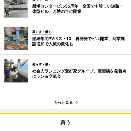
船場センタービル55周年 全国でも珍しい道路一
体型ビル、万博の年に開業
暮らす・働く
船経年間PVベスト10 再開発でビル開業、商業施
設増加で人流の変化も
暮らす・働く
社会人ランニング愛好家グループ、淀屋橋を発着点
にラン＆交流会
もっと見る
買う