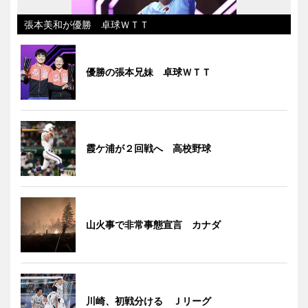
張本美和が優勝 卓球ＷＴＴ
優勝の張本兄妹 卓球ＷＴＴ
霞ケ浦が２回戦へ 高校野球
山火事で非常事態宣言 カナダ
川崎、初戦分ける Ｊリーグ