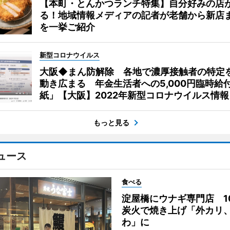
【本町・とんかつランチ特集】自分好みの店
る！地域情報メディアの記者が老舗から新店
を一挙ご紹介
新型コロナウイルス
大阪◆まん防解除 各地で濃厚接触者の特定
動き広まる 年金生活者への5,000円臨時給
紙」【大阪】2022年新型コロナウイルス情報
もっと見る
ュース
食べる
淀屋橋にウナギ専門店 1
炭火で焼き上げ「外カリ
わ」に