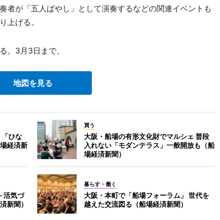
奏者が「五人ばやし」として演奏するなどの関連イベントも
り上げる。
る。3月3日まで。
地図を見る
買う
 「ひな
大阪・船場の有形文化財でマルシェ 普段
場経済新
入れない「モダンテラス」一般開放も（船
場経済新聞）
暮らす・働く
－活気づ
大阪・本町で「船場フォーラム」 世代を
済新聞）
越えた交流図る（船場経済新聞）