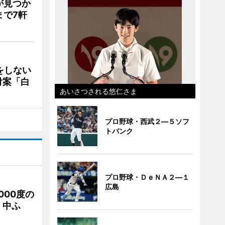
が見つか
まで7軒
をしない
付案「白
あいさつされる悠仁さま
プロ野球・西武２―５ソフ
トバンク
プロ野球・ＤｅＮＡ２―１
広島
000度の
、中ふ