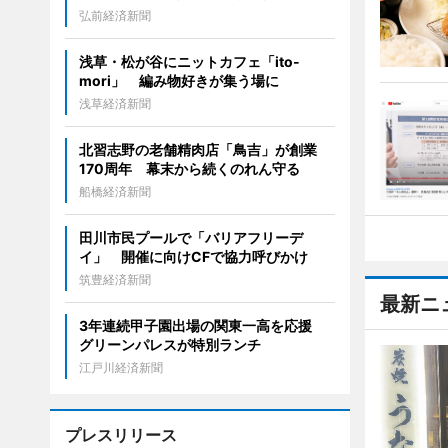
弘前経済新聞
浅草・松が谷にニットカフェ「ito-
mori」 編み物好きが集う場に
浅草経済新聞
北習志野の老舗精肉店「鳥吉」が創業
170周年 幕末から続くのれん守る
船橋経済新聞
田川市民プールで「バリアフリーデ
イ」 開催に向けCFで協力呼びかけ
筑豊経済新聞
最新ニ
3年連続甲子園出場の関東一高を応援
グリーンパレスが特別ランチ
江戸川経済新聞
プレスリリース