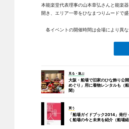
本能楽堂代表理事の山本章弘さんと能楽器
開き、エリア一帯をひなまつりムードで盛
各イベントの開催時間は会場により異な
見る・遊ぶ
大阪・船場で旧家のひな飾り公開
めぐり」用に着物レンタルも（船
聞）
買う
「船場ガイドブック2014」発行
く船場の今と未来を紹介（船場経