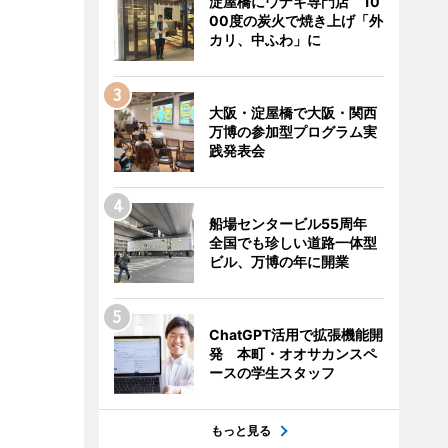
淀屋橋にウナギ専門店 10
00度の炭火で焼き上げ「外
カリ、中ふわ」に
大阪・淀屋橋で大阪・関西
万博の参加型プログラム実
践発表会
船場センタービル55周年
全国でも珍しい道路一体型
ビル、万博の年に開業
ChatGPT活用で拡張機能開
発 本町・オオサカンスペ
ースの学生スタッフ
もっと見る