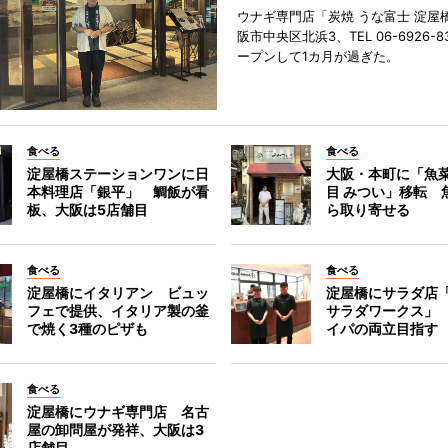
ウナギ専門店「炭焼 うな富士 淀屋
阪市中央区北浜3、TEL 06-6926-8
ープンして1カ月が過ぎた。
食べる
食べる
淀屋橋ステーションワンに日
大阪・本町に「魚菜
本料理店「銀平」 鯛飯が看
目 みつい」移転 
板、大阪は5店舗目
ら取り寄せる
食べる
食べる
淀屋橋にイタリアン ビュッ
淀屋橋にサラダ店
フェで提供、イタリア製の釜
サラダワークス」
で焼く3種のピザも
イパの両立目指す
食べる
淀屋橋にウナギ専門店 名古
屋の卸問屋が発祥、大阪は3
店舗目