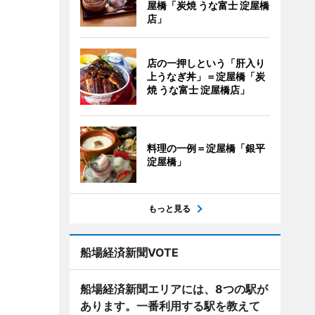
屋橋「炭焼 うな富士 淀屋橋
店」
店の一押しという「肝入り
上うなぎ丼」＝淀屋橋「炭
焼 うな富士 淀屋橋店」
料理の一例＝淀屋橋「銀平
淀屋橋」
もっと見る
船場経済新聞VOTE
船場経済新聞エリアには、8つの駅が
あります。一番利用する駅を教えて