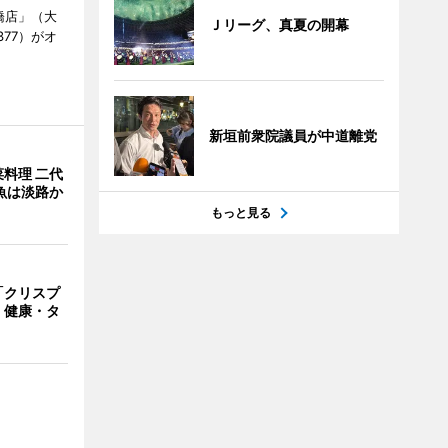
橋店」（大
Ｊリーグ、真夏の開幕
377）がオ
新垣前衆院議員が中道離党
料理 二代
魚は淡路か
もっと見る
「クリスプ
 健康・タ