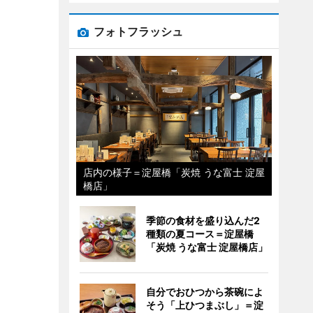
フォトフラッシュ
店内の様子＝淀屋橋「炭焼 うな富士 淀屋
橋店」
季節の食材を盛り込んだ2
種類の夏コース＝淀屋橋
「炭焼 うな富士 淀屋橋店」
自分でおひつから茶碗によ
そう「上ひつまぶし」＝淀