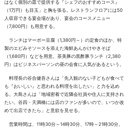
はなく個別の皿で提供する『シェフのおすすめコース』
（1万円）も目玉」と胸を張る。レストランフロアには50
人収容できる宴会場があり、宴会のコースメニュー
（7,800円）も用意する。
ランチはマーボー豆腐（1,380円～）の定食のほか、特
製のエビみそソースを添えた海鮮あんかけやきそば
（1,680円）などを用意。茶美豚の黒酢豚ランチ（2,380
円）はビジネスパーソンの昼の会食に人気があるという。
料理長の谷合健吾さんは「先入観のない子どもが食べて
も『おいしい』と思われる料理を出したい」と力を込め
る。大島さんは「地域密着で近隣会社員や住人に支持され
たい。谷四・天満橋には店のファンが多いので、いつか改
めて出店できたら」と意欲を見せる。
営業時間は、11時30分～14時30分、17時～21時30分。