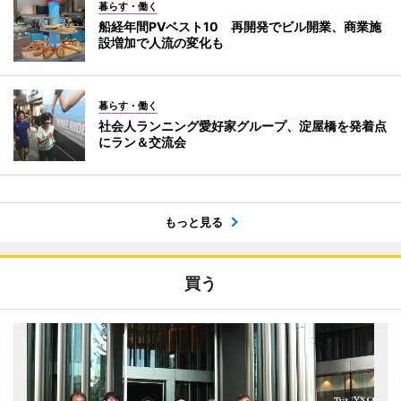
暮らす・働く
船経年間PVベスト10 再開発でビル開業、商業施
設増加で人流の変化も
暮らす・働く
社会人ランニング愛好家グループ、淀屋橋を発着点
にラン＆交流会
もっと見る
買う