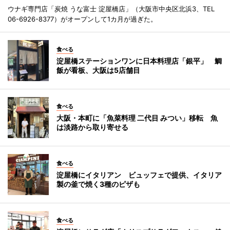
ウナギ専門店「炭焼 うな富士 淀屋橋店」（大阪市中央区北浜3、TEL
06-6926-8377）がオープンして1カ月が過ぎた。
食べる
淀屋橋ステーションワンに日本料理店「銀平」 鯛
飯が看板、大阪は5店舗目
食べる
大阪・本町に「魚菜料理 二代目 みつい」移転 魚
は淡路から取り寄せる
食べる
淀屋橋にイタリアン ビュッフェで提供、イタリア
製の釜で焼く3種のピザも
食べる