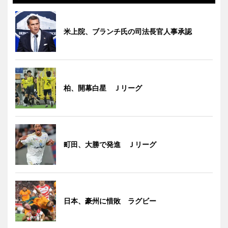
米上院、ブランチ氏の司法長官人事承認
柏、開幕白星 Ｊリーグ
町田、大勝で発進 Ｊリーグ
日本、豪州に惜敗 ラグビー