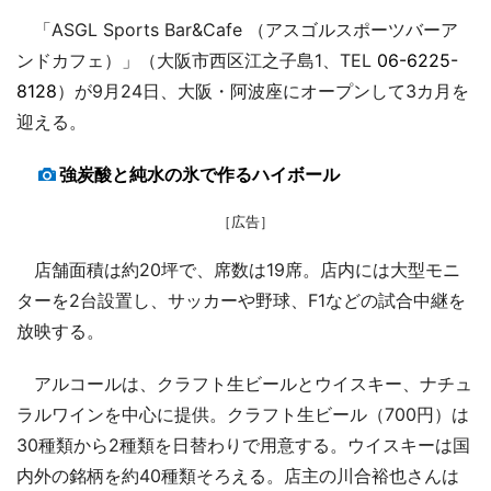
「ASGL Sports Bar&Cafe （アスゴルスポーツバーア
ンドカフェ）」（大阪市西区江之子島1、TEL
06-6225-
8128
）が9月24日、大阪・阿波座にオープンして3カ月を
迎える。
強炭酸と純水の氷で作るハイボール
［広告］
店舗面積は約20坪で、席数は19席。店内には大型モニ
ターを2台設置し、サッカーや野球、F1などの試合中継を
放映する。
アルコールは、クラフト生ビールとウイスキー、ナチュ
ラルワインを中心に提供。クラフト生ビール（700円）は
30種類から2種類を日替わりで用意する。ウイスキーは国
内外の銘柄を約40種類そろえる。店主の川合裕也さんは