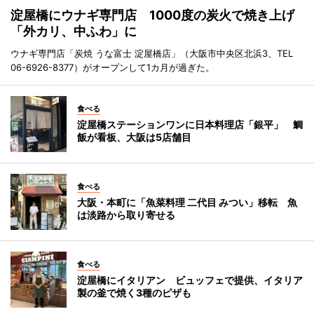
淀屋橋にウナギ専門店 1000度の炭火で焼き上げ
「外カリ、中ふわ」に
ウナギ専門店「炭焼 うな富士 淀屋橋店」（大阪市中央区北浜3、TEL
06-6926-8377）がオープンして1カ月が過ぎた。
食べる
淀屋橋ステーションワンに日本料理店「銀平」 鯛
飯が看板、大阪は5店舗目
食べる
大阪・本町に「魚菜料理 二代目 みつい」移転 魚
は淡路から取り寄せる
食べる
淀屋橋にイタリアン ビュッフェで提供、イタリア
製の釜で焼く3種のピザも