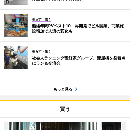
暮らす・働く
船経年間PVベスト10 再開発でビル開業、商業施
設増加で人流の変化も
暮らす・働く
社会人ランニング愛好家グループ、淀屋橋を発着点
にラン＆交流会
もっと見る
買う