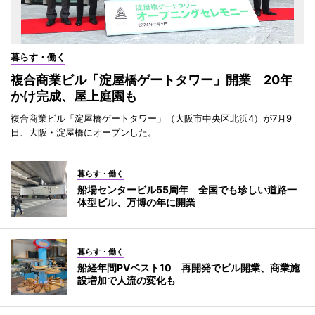
暮らす・働く
複合商業ビル「淀屋橋ゲートタワー」開業 20年
かけ完成、屋上庭園も
複合商業ビル「淀屋橋ゲートタワー」（大阪市中央区北浜4）が7月9
日、大阪・淀屋橋にオープンした。
暮らす・働く
船場センタービル55周年 全国でも珍しい道路一
体型ビル、万博の年に開業
暮らす・働く
船経年間PVベスト10 再開発でビル開業、商業施
設増加で人流の変化も