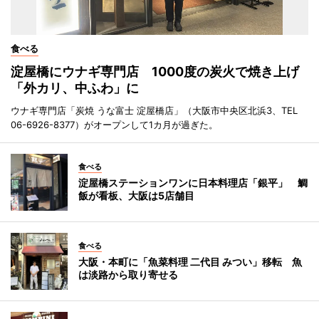
食べる
淀屋橋にウナギ専門店 1000度の炭火で焼き上げ
「外カリ、中ふわ」に
ウナギ専門店「炭焼 うな富士 淀屋橋店」（大阪市中央区北浜3、TEL
06-6926-8377）がオープンして1カ月が過ぎた。
食べる
淀屋橋ステーションワンに日本料理店「銀平」 鯛
飯が看板、大阪は5店舗目
食べる
大阪・本町に「魚菜料理 二代目 みつい」移転 魚
は淡路から取り寄せる