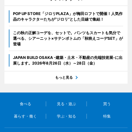
POP UP STORE「ジロリPLAZA」が梅田ロフトで開催！人気作
品のキャラクターたちが“ジロリ”とした目線で集結！
この秋の正解コーデを、セットで。パンツもスカートも気分で
選べる、シアーニット×サテンボトムの「秋映えコーデSET」が
登場
JAPAN BUILD OSAKA -建築・土木・不動産の先端技術展-に出
展します。2026年8月26日（水）～28日（金）
もっと見る
食べる
見る・遊ぶ
買う
暮らす・働く
学ぶ・知る
特集