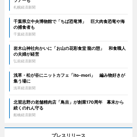
ツアーも
札幌経済新聞
千葉県立中央博物館で「ちば恐竜博」 巨大肉食恐竜や海
の捕食者も
千葉経済新聞
岩木山神社向かいに「お山の花彩食堂 龍の憩」 和食職人
の夫婦が経営
弘前経済新聞
浅草・松が谷にニットカフェ「ito-mori」 編み物好きが
集う場に
浅草経済新聞
北習志野の老舗精肉店「鳥吉」が創業170周年 幕末から
続くのれん守る
船橋経済新聞
プレスリリース