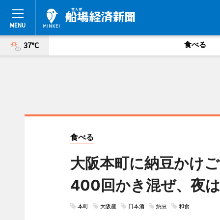
食べる
37°C
食べる
大阪本町に納豆かけご
400回かき混ぜ、夜
本町
大阪産
日本酒
納豆
和食