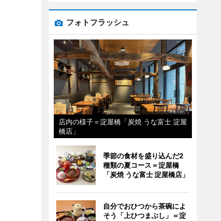
フォトフラッシュ
店内の様子＝淀屋橋「炭焼 うな富士 淀屋
橋店」
季節の食材を盛り込んだ2
種類の夏コース＝淀屋橋
「炭焼 うな富士 淀屋橋店」
自分でおひつから茶碗によ
そう「上ひつまぶし」＝淀