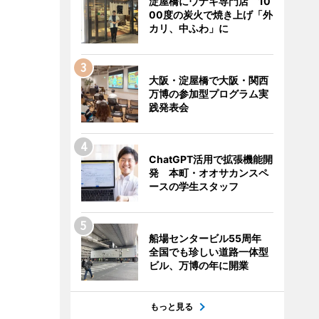
淀屋橋にウナギ専門店 10
00度の炭火で焼き上げ「外
カリ、中ふわ」に
大阪・淀屋橋で大阪・関西
万博の参加型プログラム実
践発表会
ChatGPT活用で拡張機能開
発 本町・オオサカンスペ
ースの学生スタッフ
船場センタービル55周年
全国でも珍しい道路一体型
ビル、万博の年に開業
もっと見る