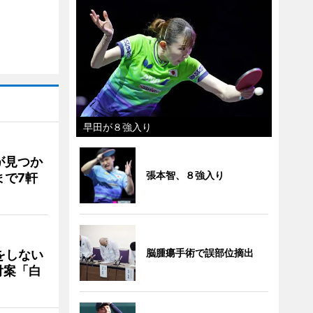
早田が８強入り
が見つか
張本智、８強入り
まで7軒
脳腫瘍手術で誤部位摘出
をしない
付案「白