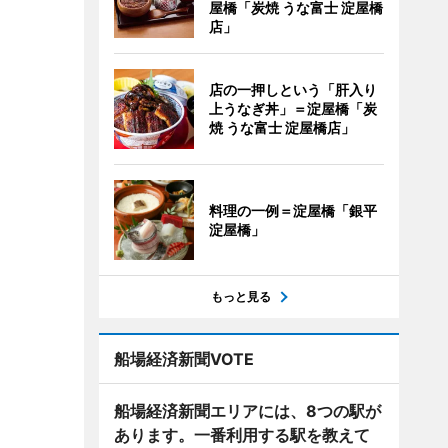
屋橋「炭焼 うな富士 淀屋橋
店」
店の一押しという「肝入り
上うなぎ丼」＝淀屋橋「炭
焼 うな富士 淀屋橋店」
料理の一例＝淀屋橋「銀平
淀屋橋」
もっと見る
船場経済新聞VOTE
船場経済新聞エリアには、8つの駅が
あります。一番利用する駅を教えて