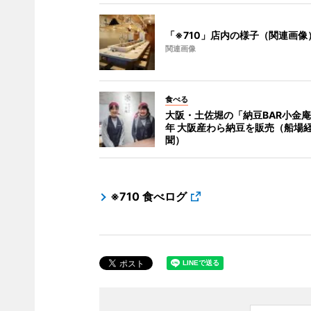
「※710」店内の様子（関連画像
関連画像
食べる
大阪・土佐堀の「納豆BAR小金庵
年 大阪産わら納豆を販売（船場
聞）
※710 食べログ