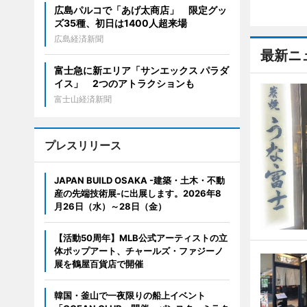
広島パルコで「あげ太商店」 限定グッ
ズ35種、初日は1400人超来場
広島経済新聞
最新ニ
富士急に新エリア「サンエックス パラダ
イス」 2つのアトラクションも
富士山経済新聞
プレスリリース
JAPAN BUILD OSAKA -建築・土木・不動
産の先端技術展-に出展します。2026年8
月26日（水）～28日（金）
【活動50周年】MLB公式アーティストの立
体ポップアート、チャールズ・ファジーノ
展を鶴屋百貨店で開催
韓国・釜山で一夜限りの船上イベント