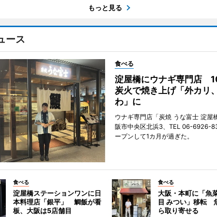
もっと見る
ュース
食べる
淀屋橋にウナギ専門店 1
炭火で焼き上げ「外カリ
わ」に
ウナギ専門店「炭焼 うな富士 淀屋
阪市中央区北浜3、TEL 06-6926-8
ープンして1カ月が過ぎた。
食べる
食べる
淀屋橋ステーションワンに日
大阪・本町に「魚菜
本料理店「銀平」 鯛飯が看
目 みつい」移転 
板、大阪は5店舗目
ら取り寄せる