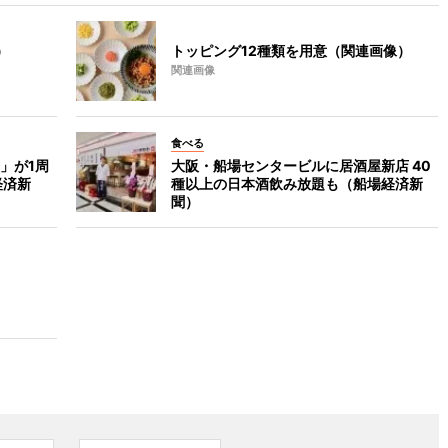
）
トッピング12種類を用意（関連画像）
関連画像
食べる
」が1周
大阪・船場センタービルに居酒屋新店 40
経済新
種以上の日本酒飲み放題も（船場経済新
聞）