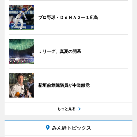
プロ野球・ＤｅＮＡ２―１広島
Ｊリーグ、真夏の開幕
新垣前衆院議員が中道離党
もっと見る
みん経トピックス