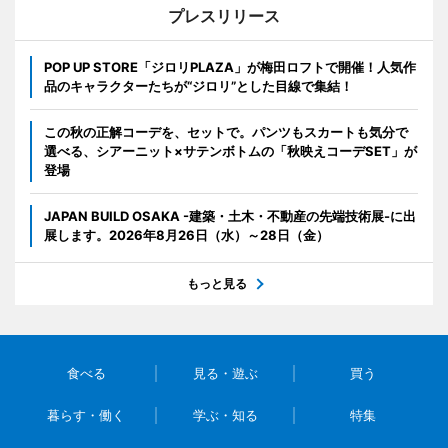
プレスリリース
POP UP STORE「ジロリPLAZA」が梅田ロフトで開催！人気作
品のキャラクターたちが“ジロリ”とした目線で集結！
この秋の正解コーデを、セットで。パンツもスカートも気分で
選べる、シアーニット×サテンボトムの「秋映えコーデSET」が
登場
JAPAN BUILD OSAKA -建築・土木・不動産の先端技術展-に出
展します。2026年8月26日（水）～28日（金）
もっと見る
食べる
見る・遊ぶ
買う
暮らす・働く
学ぶ・知る
特集