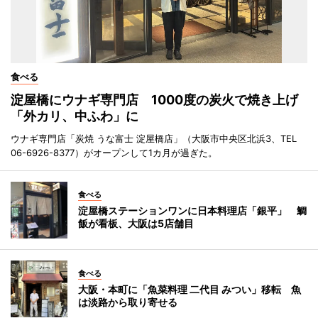
食べる
淀屋橋にウナギ専門店 1000度の炭火で焼き上げ
「外カリ、中ふわ」に
ウナギ専門店「炭焼 うな富士 淀屋橋店」（大阪市中央区北浜3、TEL
06-6926-8377）がオープンして1カ月が過ぎた。
食べる
淀屋橋ステーションワンに日本料理店「銀平」 鯛
飯が看板、大阪は5店舗目
食べる
大阪・本町に「魚菜料理 二代目 みつい」移転 魚
は淡路から取り寄せる