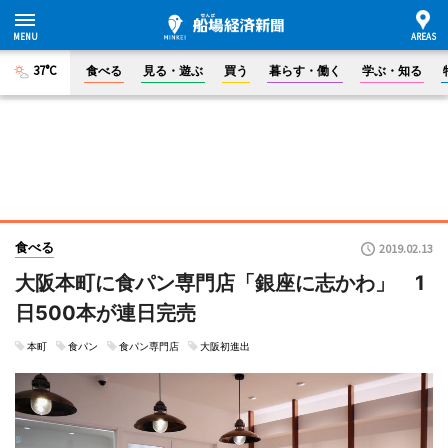
37°C
食べる
見る・遊ぶ
買う
暮らす・働く
学ぶ・知る
食べる
2019.02.13
大阪本町に食パン専門店「銀座に志かわ」 1
日500本が連日完売
本町
食パン
食パン専門店
大阪初進出