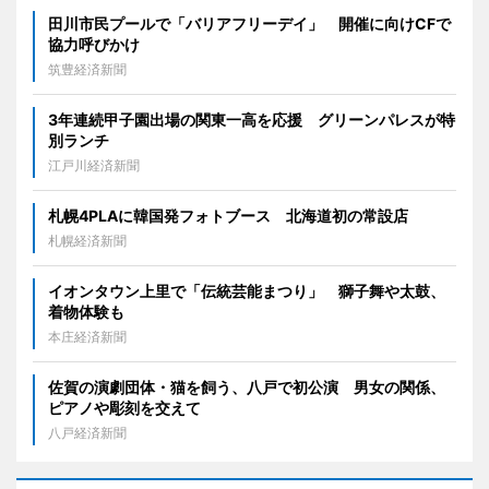
田川市民プールで「バリアフリーデイ」 開催に向けCFで
協力呼びかけ
筑豊経済新聞
3年連続甲子園出場の関東一高を応援 グリーンパレスが特
別ランチ
江戸川経済新聞
札幌4PLAに韓国発フォトブース 北海道初の常設店
札幌経済新聞
イオンタウン上里で「伝統芸能まつり」 獅子舞や太鼓、
着物体験も
本庄経済新聞
佐賀の演劇団体・猫を飼う、八戸で初公演 男女の関係、
ピアノや彫刻を交えて
八戸経済新聞