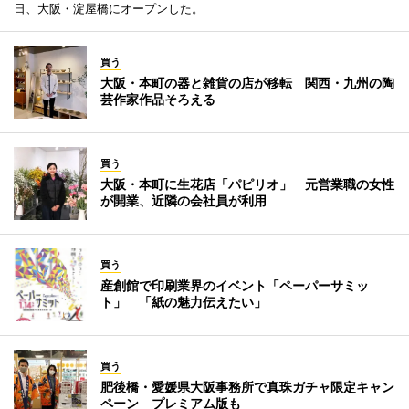
日、大阪・淀屋橋にオープンした。
買う
大阪・本町の器と雑貨の店が移転 関西・九州の陶
芸作家作品そろえる
買う
大阪・本町に生花店「パピリオ」 元営業職の女性
が開業、近隣の会社員が利用
買う
産創館で印刷業界のイベント「ペーパーサミッ
ト」 「紙の魅力伝えたい」
買う
肥後橋・愛媛県大阪事務所で真珠ガチャ限定キャン
ペーン プレミアム版も