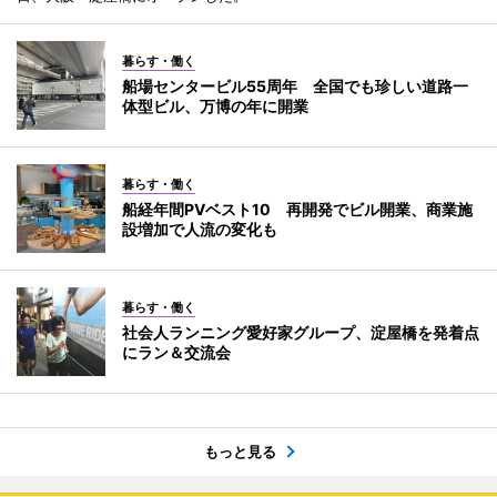
暮らす・働く
船場センタービル55周年 全国でも珍しい道路一
体型ビル、万博の年に開業
暮らす・働く
船経年間PVベスト10 再開発でビル開業、商業施
設増加で人流の変化も
暮らす・働く
社会人ランニング愛好家グループ、淀屋橋を発着点
にラン＆交流会
もっと見る