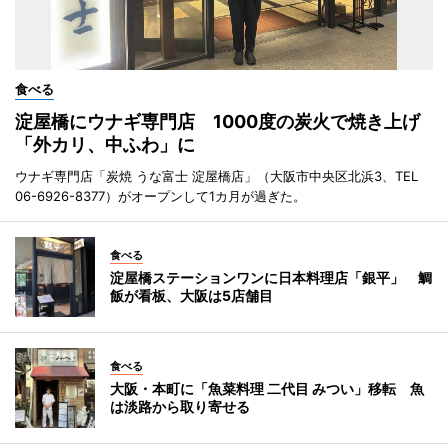
食べる
淀屋橋にウナギ専門店 1000度の炭火で焼き上げ
「外カリ、中ふわ」に
ウナギ専門店「炭焼 うな富士 淀屋橋店」（大阪市中央区北浜3、TEL
06-6926-8377）がオープンして1カ月が過ぎた。
食べる
淀屋橋ステーションワンに日本料理店「銀平」 鯛
飯が看板、大阪は5店舗目
食べる
大阪・本町に「魚菜料理 二代目 みつい」移転 魚
は淡路から取り寄せる