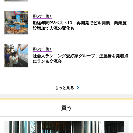
暮らす・働く
船経年間PVベスト10 再開発でビル開業、商業施
設増加で人流の変化も
暮らす・働く
社会人ランニング愛好家グループ、淀屋橋を発着点
にラン＆交流会
もっと見る
買う