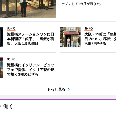
ープンして1カ月が過ぎた。
食べる
食べる
淀屋橋ステーションワンに日
大阪・本町に「魚菜
本料理店「銀平」 鯛飯が看
目 みつい」移転 
板、大阪は5店舗目
ら取り寄せる
食べる
淀屋橋にイタリアン ビュッ
フェで提供、イタリア製の釜
で焼く3種のピザも
もっと見る
・働く