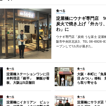
食べる
淀屋橋にウナギ専門店 1
炭火で焼き上げ「外カリ
わ」に
ウナギ専門店「炭焼 うな富士 淀屋
阪市中央区北浜3、TEL 06-6926-8
ープンして1カ月が過ぎた。
食べる
食べる
淀屋橋ステーションワンに日
大阪・本町に「魚菜
本料理店「銀平」 鯛飯が看
目 みつい」移転 
板、大阪は5店舗目
ら取り寄せる
食べる
食べる
淀屋橋にイタリアン ビュッ
淀屋橋にサラダ店