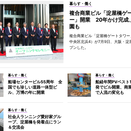
暮らす・働く
複合商業ビル「淀屋橋ゲ
ー」開業 20年かけ完成
園も
複合商業ビル「淀屋橋ゲートタワー
中央区北浜4）が7月9日、大阪・淀
プンした。
暮らす・働く
暮らす・働く
船場センタービル55周年 全
船経年間PVベスト
国でも珍しい道路一体型ビ
発でビル開業、商
ル、万博の年に開業
で人流の変化も
暮らす・働く
社会人ランニング愛好家グル
ープ、淀屋橋を発着点にラン
＆交流会