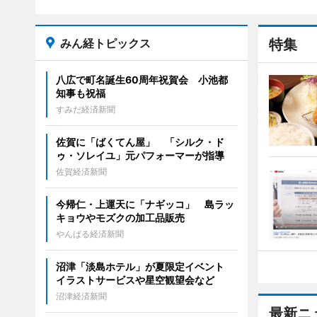
みん経トピックス
特集
八広で町名誕生60周年祝賀会 小池都
知事も祝福
すみだ経済新聞
佐賀に「ばくてん屋」 「シルク・ド
ゥ・ソレイユ」元パフォーマーが指導
佐賀経済新聞
今帰仁・上運天に「ナギッコ」 島ラッ
キョウやモズクの加工品販売
やんばる経済新聞
沼津「淡島ホテル」が夏限定イベント
イラストサービスや星空観望会など
沼津経済新聞
最新ニ