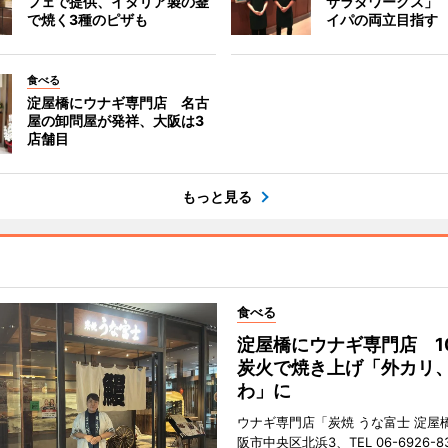
フェで提供、イタリア製の釜
サラダワークス」
で焼く3種のピザも
イパの両立目指す
食べる
淀屋橋にウナギ専門店 名古
屋の卸問屋が発祥、大阪は3
店舗目
もっと見る
食べる
淀屋橋にウナギ専門店 1
炭火で焼き上げ「外カリ
わ」に
ウナギ専門店「炭焼 うな富士 淀屋
阪市中央区北浜3、TEL 06-6926-8