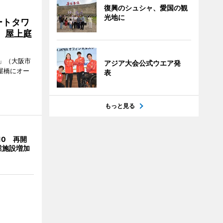
復興のシュシャ、愛国の観
光地に
ートタワ
、屋上庭
」（大阪市
アジア大会公式ウエア発
屋橋にオー
表
もっと見る
10 再開
業施設増加