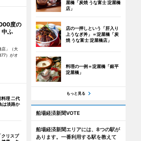
屋橋「炭焼 うな富士 淀屋橋
店」
000度の
店の一押しという「肝入り
、中ふ
上うなぎ丼」＝淀屋橋「炭
焼 うな富士 淀屋橋店」
橋店」（大
377）がオ
料理の一例＝淀屋橋「銀平
淀屋橋」
もっと見る
料理 二代
魚は淡路か
船場経済新聞VOTE
船場経済新聞エリアには、8つの駅が
「クリスプ
あります。一番利用する駅を教えて