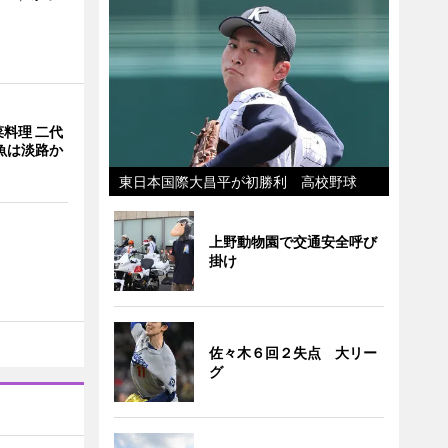
料理 二代
魚は淡路か
東日本国際大昌平が初勝利 高校野球
上野動物園で交通安全呼び
掛け
佐々木６回２失点 大リー
グ