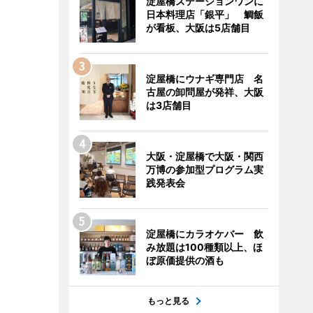
淀屋橋ステーションワンに
日本料理店「銀平」 鯛飯
が看板、大阪は5店舗目
淀屋橋にウナギ専門店 名
古屋の卸問屋が発祥、大阪
は3店舗目
大阪・淀屋橋で大阪・関西
万博の参加型プログラム実
践発表会
淀屋橋にカラオケバー 飲
み放題は100種類以上、ほ
ぼ原価提供の酒も
もっと見る