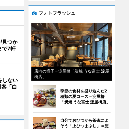
フォトフラッシュ
が見つか
まで7軒
店内の様子＝淀屋橋「炭焼 うな富士 淀屋
橋店」
をしない
付案「白
季節の食材を盛り込んだ2
種類の夏コース＝淀屋橋
「炭焼 うな富士 淀屋橋店」
自分でおひつから茶碗によ
そう「上ひつまぶし」＝淀