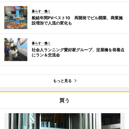
暮らす・働く
船経年間PVベスト10 再開発でビル開業、商業施
設増加で人流の変化も
暮らす・働く
社会人ランニング愛好家グループ、淀屋橋を発着点
にラン＆交流会
もっと見る
買う