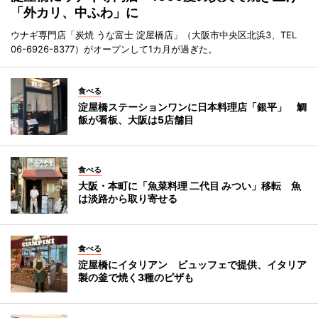
「外カリ、中ふわ」に
ウナギ専門店「炭焼 うな富士 淀屋橋店」（大阪市中央区北浜3、TEL
06-6926-8377）がオープンして1カ月が過ぎた。
食べる
淀屋橋ステーションワンに日本料理店「銀平」 鯛
飯が看板、大阪は5店舗目
食べる
大阪・本町に「魚菜料理 二代目 みつい」移転 魚
は淡路から取り寄せる
食べる
淀屋橋にイタリアン ビュッフェで提供、イタリア
製の釜で焼く3種のピザも