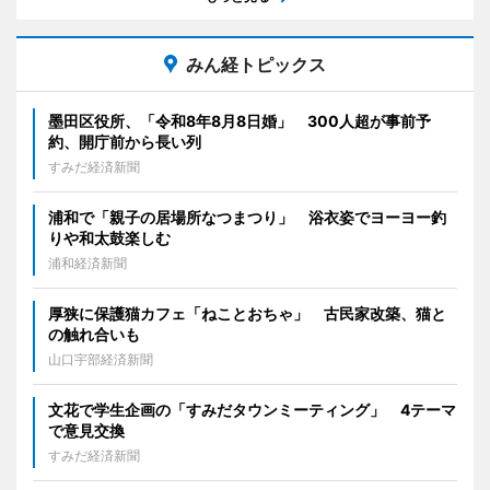
みん経トピックス
墨田区役所、「令和8年8月8日婚」 300人超が事前予
約、開庁前から長い列
すみだ経済新聞
浦和で「親子の居場所なつまつり」 浴衣姿でヨーヨー釣
りや和太鼓楽しむ
浦和経済新聞
厚狭に保護猫カフェ「ねことおちゃ」 古民家改築、猫と
の触れ合いも
山口宇部経済新聞
文花で学生企画の「すみだタウンミーティング」 4テーマ
で意見交換
すみだ経済新聞