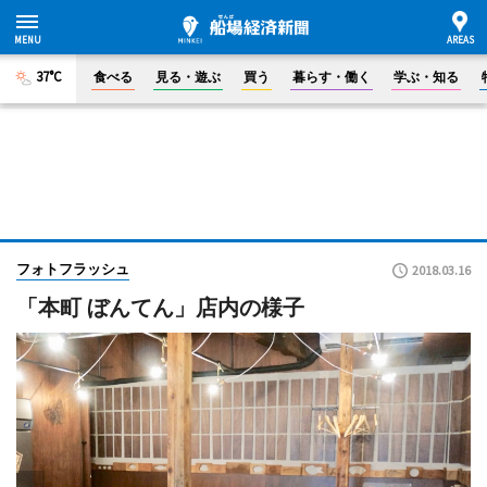
37°C
食べる
見る・遊ぶ
買う
暮らす・働く
学ぶ・知る
フォトフラッシュ
2018.03.16
「本町 ぼんてん」店内の様子