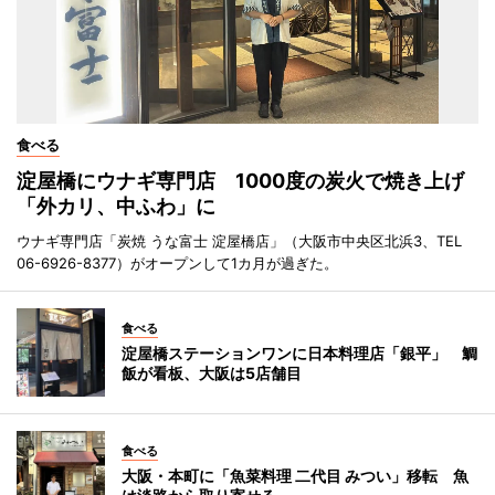
食べる
淀屋橋にウナギ専門店 1000度の炭火で焼き上げ
「外カリ、中ふわ」に
ウナギ専門店「炭焼 うな富士 淀屋橋店」（大阪市中央区北浜3、TEL
06-6926-8377）がオープンして1カ月が過ぎた。
食べる
淀屋橋ステーションワンに日本料理店「銀平」 鯛
飯が看板、大阪は5店舗目
食べる
大阪・本町に「魚菜料理 二代目 みつい」移転 魚