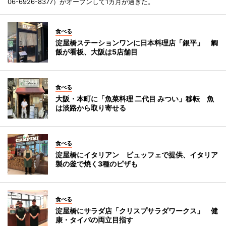
06-6926-8377）がオープンして1カ月が過ぎた。
食べる
淀屋橋ステーションワンに日本料理店「銀平」 鯛
飯が看板、大阪は5店舗目
食べる
大阪・本町に「魚菜料理 二代目 みつい」移転 魚
は淡路から取り寄せる
食べる
淀屋橋にイタリアン ビュッフェで提供、イタリア
製の釜で焼く3種のピザも
食べる
淀屋橋にサラダ店「クリスプサラダワークス」 健
康・タイパの両立目指す