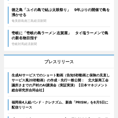
徳之島「ユイの島で結ぶ太鼓祭り」 9年ぶりの開催で島を
沸かせる
奄美群島南三島経済新聞
壱岐に「壱岐の島ラーメン 志賀屋」 タイ塩ラーメンで島
の新名物目指す
壱岐対馬経済新聞
プレスリリース
生成AIサービスでのショート動画（告知5秒動画と保険の見直し
サービス風20秒動画）の作成・先行一般公開： 北大阪商工会
議所さまでの戸村のAI講演会（実証実演）【日本マネジメント
総合研究所合同会社】
福岡発4人組バンド・クレナズム、新曲「PRISM」を8月5日に
配信リリース