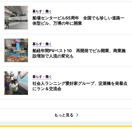
暮らす・働く
船場センタービル55周年 全国でも珍しい道路一
体型ビル、万博の年に開業
暮らす・働く
船経年間PVベスト10 再開発でビル開業、商業施
設増加で人流の変化も
暮らす・働く
社会人ランニング愛好家グループ、淀屋橋を発着点
にラン＆交流会
もっと見る