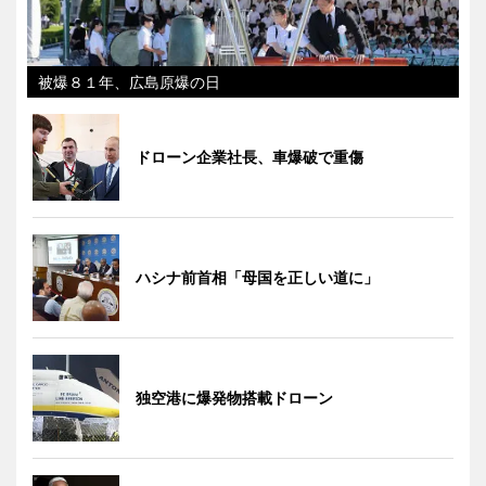
被爆８１年、広島原爆の日
ドローン企業社長、車爆破で重傷
ハシナ前首相「母国を正しい道に」
独空港に爆発物搭載ドローン