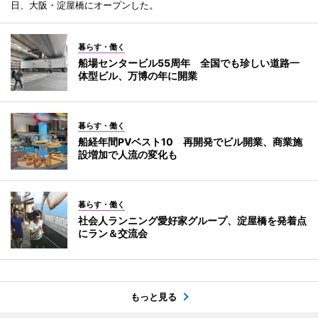
日、大阪・淀屋橋にオープンした。
暮らす・働く
船場センタービル55周年 全国でも珍しい道路一
体型ビル、万博の年に開業
暮らす・働く
船経年間PVベスト10 再開発でビル開業、商業施
設増加で人流の変化も
暮らす・働く
社会人ランニング愛好家グループ、淀屋橋を発着点
にラン＆交流会
もっと見る