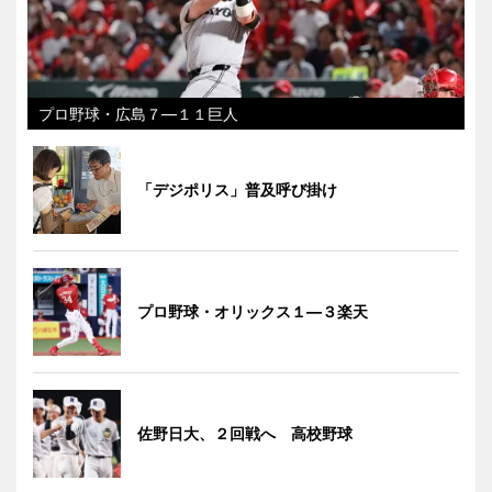
プロ野球・広島７―１１巨人
「デジポリス」普及呼び掛け
プロ野球・オリックス１―３楽天
佐野日大、２回戦へ 高校野球