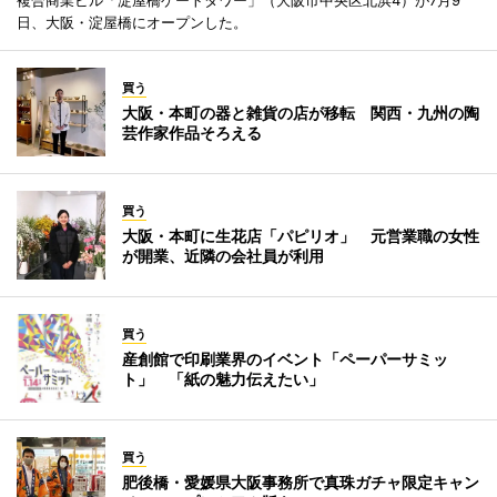
複合商業ビル「淀屋橋ゲートタワー」（大阪市中央区北浜4）が7月9
日、大阪・淀屋橋にオープンした。
買う
大阪・本町の器と雑貨の店が移転 関西・九州の陶
芸作家作品そろえる
買う
大阪・本町に生花店「パピリオ」 元営業職の女性
が開業、近隣の会社員が利用
買う
産創館で印刷業界のイベント「ペーパーサミッ
ト」 「紙の魅力伝えたい」
買う
肥後橋・愛媛県大阪事務所で真珠ガチャ限定キャン