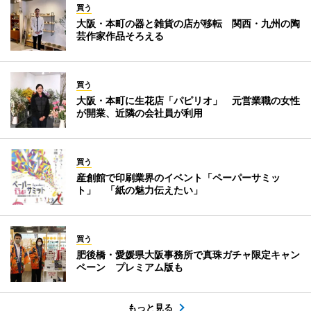
買う
大阪・本町の器と雑貨の店が移転 関西・九州の陶
芸作家作品そろえる
買う
大阪・本町に生花店「パピリオ」 元営業職の女性
が開業、近隣の会社員が利用
買う
産創館で印刷業界のイベント「ペーパーサミッ
ト」 「紙の魅力伝えたい」
買う
肥後橋・愛媛県大阪事務所で真珠ガチャ限定キャン
ペーン プレミアム版も
もっと見る