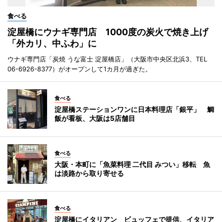
食べる
淀屋橋にウナギ専門店 1000度の炭火で焼き上げ
「外カリ、中ふわ」に
ウナギ専門店「炭焼 うな富士 淀屋橋店」（大阪市中央区北浜3、TEL
06-6926-8377）がオープンして1カ月が過ぎた。
食べる
淀屋橋ステーションワンに日本料理店「銀平」 鯛
飯が看板、大阪は5店舗目
食べる
大阪・本町に「魚菜料理 二代目 みつい」移転 魚
は淡路から取り寄せる
食べる
淀屋橋にイタリアン ビュッフェで提供、イタリア