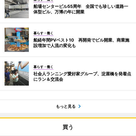
船場センタービル55周年 全国でも珍しい道路一
体型ビル、万博の年に開業
暮らす・働く
船経年間PVベスト10 再開発でビル開業、商業施
設増加で人流の変化も
暮らす・働く
社会人ランニング愛好家グループ、淀屋橋を発着点
にラン＆交流会
もっと見る
買う