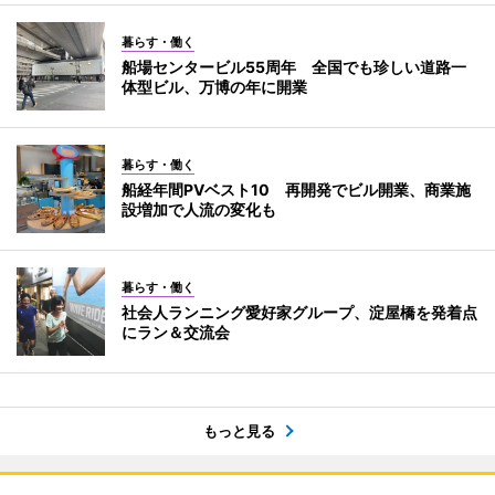
暮らす・働く
船場センタービル55周年 全国でも珍しい道路一
体型ビル、万博の年に開業
暮らす・働く
船経年間PVベスト10 再開発でビル開業、商業施
設増加で人流の変化も
暮らす・働く
社会人ランニング愛好家グループ、淀屋橋を発着点
にラン＆交流会
もっと見る