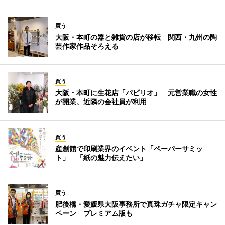
買う
大阪・本町の器と雑貨の店が移転 関西・九州の陶
芸作家作品そろえる
買う
大阪・本町に生花店「パピリオ」 元営業職の女性
が開業、近隣の会社員が利用
買う
産創館で印刷業界のイベント「ペーパーサミッ
ト」 「紙の魅力伝えたい」
買う
肥後橋・愛媛県大阪事務所で真珠ガチャ限定キャン
ペーン プレミアム版も