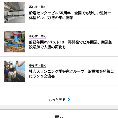
暮らす・働く
船場センタービル55周年 全国でも珍しい道路一
体型ビル、万博の年に開業
暮らす・働く
船経年間PVベスト10 再開発でビル開業、商業施
設増加で人流の変化も
暮らす・働く
社会人ランニング愛好家グループ、淀屋橋を発着点
にラン＆交流会
もっと見る
買う