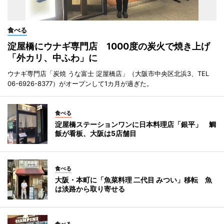
食べる
淀屋橋にウナギ専門店 1000度の炭火で焼き上げ
「外カリ、中ふわ」に
ウナギ専門店「炭焼 うな富士 淀屋橋店」（大阪市中央区北浜3、TEL
06-6926-8377）がオープンして1カ月が過ぎた。
食べる
淀屋橋ステーションワンに日本料理店「銀平」 鯛
飯が看板、大阪は5店舗目
食べる
大阪・本町に「魚菜料理 二代目 みつい」移転 魚
は淡路から取り寄せる