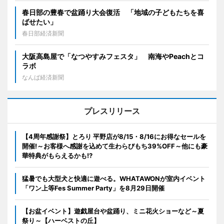
春日部の豊春で盆踊り大会復活 「地域の子どもたちを喜
ばせたい」
春日部経済新聞
大阪高島屋で「なつやすみフェスタ」 南海やPeachとコ
ラボ
なんば経済新聞
プレスリリース
【4周年感謝祭】とろり 平野店が8/15・8/16にお得なセールを
開催!～お客様へ感謝を込めて生わらびもち39%OFF～他にも豪
華特典がもらえるかも!?
猛暑でも大型犬と快適に遊べる。WHATAWONが室内イベント
「ワン上等Fes Summer Party」を8月29日開催
【お盆イベント】遊戯屋台や盆踊り、ミニ花火ショーなど～夏
祭り～【ハーベストの丘】