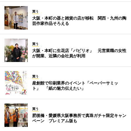
買う
大阪・本町の器と雑貨の店が移転 関西・九州の陶
芸作家作品そろえる
買う
大阪・本町に生花店「パピリオ」 元営業職の女性
が開業、近隣の会社員が利用
買う
産創館で印刷業界のイベント「ペーパーサミッ
ト」 「紙の魅力伝えたい」
買う
肥後橋・愛媛県大阪事務所で真珠ガチャ限定キャン
ペーン プレミアム版も