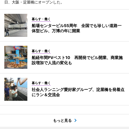
日、大阪・淀屋橋にオープンした。
暮らす・働く
船場センタービル55周年 全国でも珍しい道路一
体型ビル、万博の年に開業
暮らす・働く
船経年間PVベスト10 再開発でビル開業、商業施
設増加で人流の変化も
暮らす・働く
社会人ランニング愛好家グループ、淀屋橋を発着点
にラン＆交流会
もっと見る