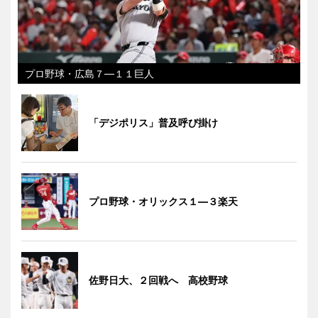
プロ野球・広島７―１１巨人
「デジポリス」普及呼び掛け
プロ野球・オリックス１―３楽天
佐野日大、２回戦へ 高校野球