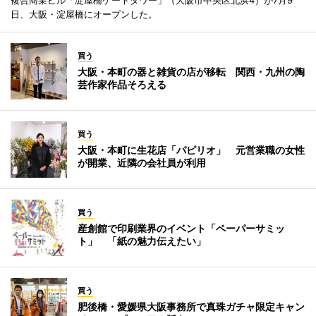
複合商業ビル「淀屋橋ゲートタワー」（大阪市中央区北浜4）が7月9
日、大阪・淀屋橋にオープンした。
買う
大阪・本町の器と雑貨の店が移転 関西・九州の陶
芸作家作品そろえる
買う
大阪・本町に生花店「パピリオ」 元営業職の女性
が開業、近隣の会社員が利用
買う
産創館で印刷業界のイベント「ペーパーサミッ
ト」 「紙の魅力伝えたい」
買う
肥後橋・愛媛県大阪事務所で真珠ガチャ限定キャン