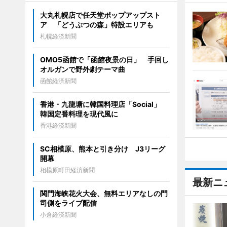
大丸札幌店で任天堂ポップアップスト
ア 「どうぶつの森」特設エリアも
札幌経済新聞
OMO5函館で「函館夜景の日」 手回し
オルガンで野外劇テーマ曲
函館経済新聞
香港・九龍塘に韓国料理店「Social」
韓国定番料理を現代風に
香港経済新聞
SC相模原、熊本と引き分け J3リーグ
開幕
相模原町田経済新聞
最新ニ
関門海峡花火大会、無料エリアなしの門
司側をライブ配信
小倉経済新聞