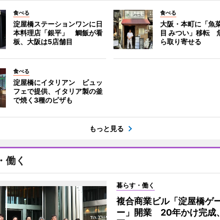
食べる
食べる
淀屋橋ステーションワンに日
大阪・本町に「魚菜
本料理店「銀平」 鯛飯が看
目 みつい」移転 
板、大阪は5店舗目
ら取り寄せる
食べる
淀屋橋にイタリアン ビュッ
フェで提供、イタリア製の釜
で焼く3種のピザも
もっと見る
・働く
暮らす・働く
複合商業ビル「淀屋橋ゲ
ー」開業 20年かけ完成