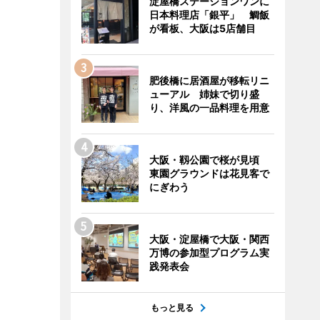
淀屋橋ステーションワンに
日本料理店「銀平」 鯛飯
が看板、大阪は5店舗目
肥後橋に居酒屋が移転リニ
ューアル 姉妹で切り盛
り、洋風の一品料理を用意
大阪・靱公園で桜が見頃
東園グラウンドは花見客で
にぎわう
大阪・淀屋橋で大阪・関西
万博の参加型プログラム実
践発表会
もっと見る