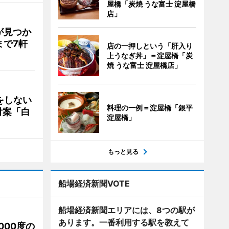
屋橋「炭焼 うな富士 淀屋橋
店」
が見つか
まで7軒
店の一押しという「肝入り
上うなぎ丼」＝淀屋橋「炭
焼 うな富士 淀屋橋店」
をしない
料理の一例＝淀屋橋「銀平
付案「白
淀屋橋」
もっと見る
船場経済新聞VOTE
船場経済新聞エリアには、8つの駅が
あります。一番利用する駅を教えて
000度の