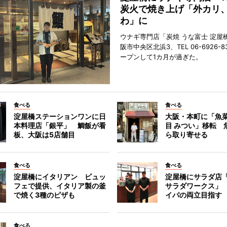
炭火で焼き上げ「外カリ
わ」に
ウナギ専門店「炭焼 うな富士 淀屋
阪市中央区北浜3、TEL 06-6926-8
ープンして1カ月が過ぎた。
食べる
食べる
淀屋橋ステーションワンに日
大阪・本町に「魚菜
本料理店「銀平」 鯛飯が看
目 みつい」移転 
板、大阪は5店舗目
ら取り寄せる
食べる
食べる
淀屋橋にイタリアン ビュッ
淀屋橋にサラダ店
フェで提供、イタリア製の釜
サラダワークス」
で焼く3種のピザも
イパの両立目指す
食べる