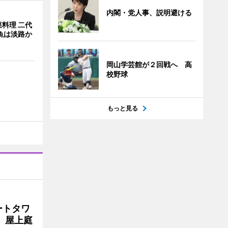
内閣・党人事、説明避ける
料理 二代
魚は淡路か
岡山学芸館が２回戦へ 高
校野球
もっと見る
ートタワ
、屋上庭