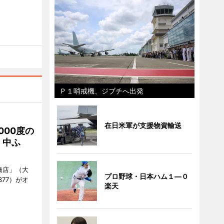
Ｐ１哨戒機、ジブチへ出発
在日米軍が支援物資輸送
000度の
、中ふ
橋店」（大
プロ野球・日本ハム１―０
377）がオ
楽天