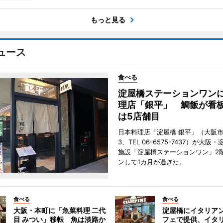
もっと見る
ュース
食べる
淀屋橋ステーションワン
理店「銀平」 鯛飯が看
は5店舗目
日本料理店「淀屋橋 銀平」（大阪
3、TEL 06-6575-7437）が大
施設「淀屋橋ステーションワン」2
ンして1カ月が過ぎた。
食べる
食べる
大阪・本町に「魚菜料理 二代
淀屋橋にイタリア
目 みつい」移転 魚は淡路か
フェで提供、イタ