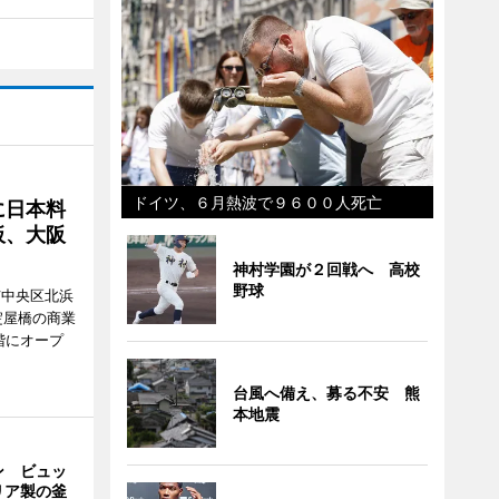
ドイツ、６月熱波で９６００人死亡
に日本料
板、大阪
神村学園が２回戦へ 高校
野球
市中央区北浜
阪・淀屋橋の商業
階にオープ
台風へ備え、募る不安 熊
本地震
ン ビュッ
リア製の釜