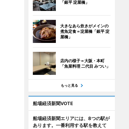
「銀平 淀屋橋」
大きなあら炊きがメインの
煮魚定食＝淀屋橋「銀平 淀
屋橋」
店内の様子＝大阪・本町
「魚菜料理 二代目 みつい」
もっと見る
船場経済新聞VOTE
船場経済新聞エリアには、8つの駅が
あります。一番利用する駅を教えて