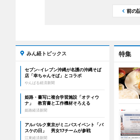
前の
みん経トピックス
特集
セブン‐イレブン沖縄が名護の沖縄そば
店「幸ちゃんそば」とコラボ
やんばる経済新聞
姫路・書写に複合学習施設「オティウ
ナ」 教育書と工作機材そろえる
姫路経済新聞
アルバルク東京がミニバスイベント「バ
スケの日」 男女17チームが参戦
江東経済新聞