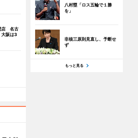
八村塁「ロス五輪で１勝
を」
門店 名古
、大阪は3
非核三原則見直し、予断せ
ず
もっと見る