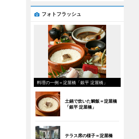
フォトフラッシュ
料理の一例＝淀屋橋「銀平 淀屋橋」
土鍋で炊いた鯛飯＝淀屋橋
「銀平 淀屋橋」
テラス席の様子＝淀屋橋