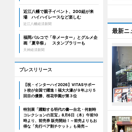
近江八幡で親子イベント、200組が来
場 ハイハイレースなど楽しむ
近江八幡経済新聞
最新ニ
福岡パルコで「辛メーター」とグルメ企
画「夏辛祭」 スタンプラリーも
天神経済新聞
プレスリリース
【祝・インターハイ2026】VITASサポー
ト校が全国で躍進！福大大濠が９年ぶり５
回目の優勝、桜花学園が第３位
特別展「躍動する明代の書―台北・何創時
コレクションの至宝」8月6日（木）午前10
時より、前売券 販売開始！～前売よりもお
得な「先行ペア割チケット」も発売～