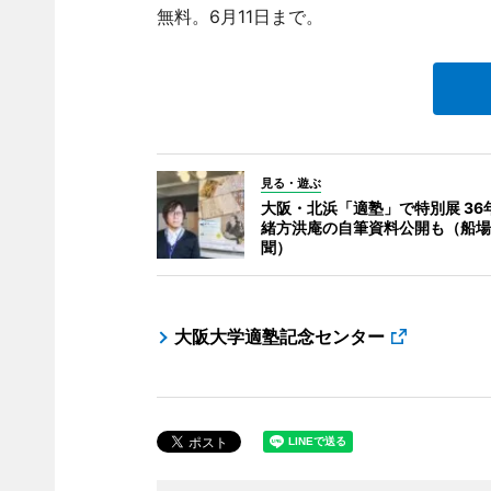
無料。6月11日まで。
見る・遊ぶ
大阪・北浜「適塾」で特別展 36
緒方洪庵の自筆資料公開も（船場
聞）
大阪大学適塾記念センター