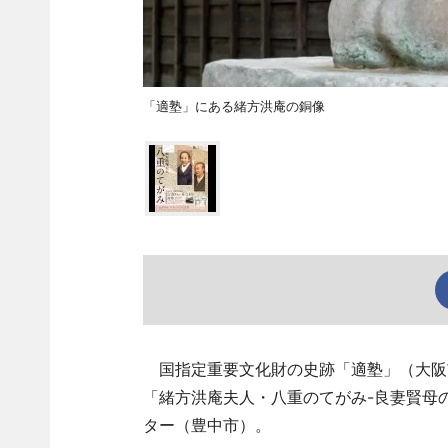
「適塾」にある緒方洪庵の銅像
国指定重要文化財の史跡「適塾」（大阪市
「緒方洪庵夫人・八重のてがみ-良妻賢母
ター（豊中市）。