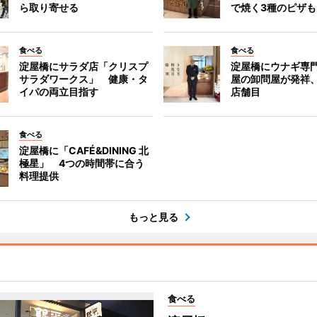
ら取り寄せる
で焼く3種のピザも
食べる
食べる
淀屋橋にサラダ店「クリスプ
淀屋橋にウナギ専
サラダワークス」 健康・タ
屋の卸問屋が発祥
イパの両立目指す
店舗目
食べる
淀屋橋に「CAFÉ&DINING 北
極星」 4つの時間帯に合う
料理提供
もっと見る
食べる