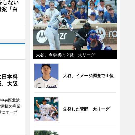
をしない
付案「白
大谷、今季初の２発 大リーグ
大谷、イメージ調査で１位
に日本料
板、大阪
市中央区北浜
阪・淀屋橋の商業
先発した菅野 大リーグ
階にオープ