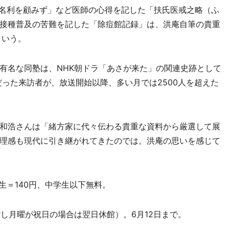
「名利を顧みず」など医師の心得を記した「扶氏医戒之略（ふ
接種普及の苦難を記した「除痘館記録」は、洪庵自筆の貴重
という。
名な同塾は、NHK朝ドラ「あさが来た」の関連史跡として
だった来訪者が、放送開始以降、多い月では2500人を超えた
和浩さんは「緒方家に代々伝わる貴重な資料から厳選して展
理感も現代に引き継がれてきたのでは。洪庵の思いを感じて
生＝140円、中学生以下無料。
し月曜が祝日の場合は翌日休館）。6月12日まで。