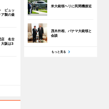
米大統領ヘリに民間機接近
ン ビュッ
リア製の釜
茂木外相、パナマ大統領と
会談
門店 名古
、大阪は3
もっと見る