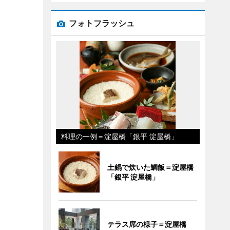
フォトフラッシュ
料理の一例＝淀屋橋「銀平 淀屋橋」
土鍋で炊いた鯛飯＝淀屋橋
「銀平 淀屋橋」
テラス席の様子＝淀屋橋