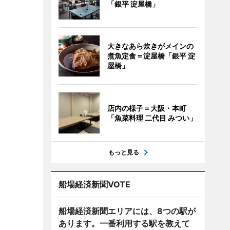
「銀平 淀屋橋」
大きなあら炊きがメインの
煮魚定食＝淀屋橋「銀平 淀
屋橋」
店内の様子＝大阪・本町
「魚菜料理 二代目 みつい」
もっと見る
船場経済新聞VOTE
船場経済新聞エリアには、8つの駅が
あります。一番利用する駅を教えて