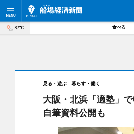
食べる
37°C
見る・遊ぶ
暮らす・働く
大阪・北浜「適塾」で
自筆資料公開も