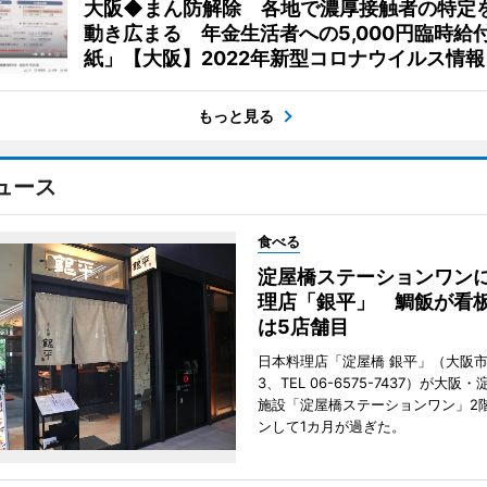
大阪◆まん防解除 各地で濃厚接触者の特定
動き広まる 年金生活者への5,000円臨時給
紙」【大阪】2022年新型コロナウイルス情報
もっと見る
ュース
食べる
淀屋橋ステーションワン
理店「銀平」 鯛飯が看
は5店舗目
日本料理店「淀屋橋 銀平」（大阪
3、TEL 06-6575-7437）が大
施設「淀屋橋ステーションワン」2
ンして1カ月が過ぎた。