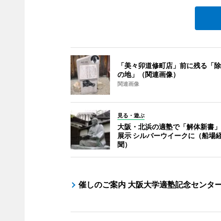
「美々卯道修町店」前に残る「除
の地」（関連画像）
関連画像
見る・遊ぶ
大阪・北浜の適塾で「解体新書」
展示 シルバーウイークに（船場
聞）
催しのご案内 大阪大学適塾記念センタ