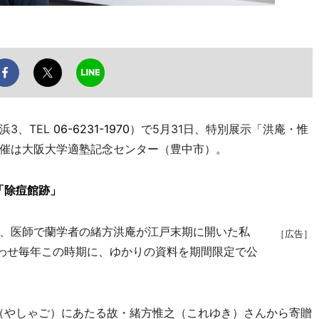
3、TEL
06-6231-1970
）で5月31日、特別展示「洪庵・惟
催は大阪大学適塾記念センター（豊中市）。
「除痘館跡」
、医師で蘭学者の緒方洪庵が江戸末期に開いた私
［広告］
合わせ毎年この時期に、ゆかりの資料を期間限定で公
（やしゃご）にあたる故・緒方惟之（これゆき）さんから寄贈