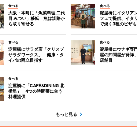
食べる
食べる
大阪・本町に「魚菜料理 二代
淀屋橋にイタリア
目 みつい」移転 魚は淡路か
フェで提供、イタ
ら取り寄せる
で焼く3種のピザも
食べる
食べる
淀屋橋にサラダ店「クリスプ
淀屋橋にウナギ専
サラダワークス」 健康・タ
屋の卸問屋が発祥
イパの両立目指す
店舗目
食べる
淀屋橋に「CAFÉ&DINING 北
極星」 4つの時間帯に合う
料理提供
もっと見る