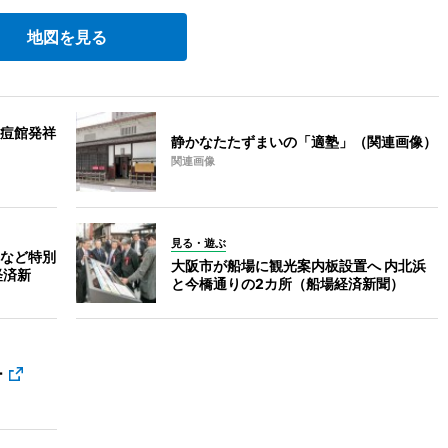
地図を見る
痘館発祥
静かなたたずまいの「適塾」（関連画像）
関連画像
見る・遊ぶ
など特別
大阪市が船場に観光案内板設置へ 内北浜
経済新
と今橋通りの2カ所（船場経済新聞）
ー