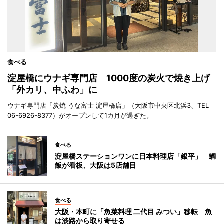
食べる
淀屋橋にウナギ専門店 1000度の炭火で焼き上げ
「外カリ、中ふわ」に
ウナギ専門店「炭焼 うな富士 淀屋橋店」（大阪市中央区北浜3、TEL
06-6926-8377）がオープンして1カ月が過ぎた。
食べる
淀屋橋ステーションワンに日本料理店「銀平」 鯛
飯が看板、大阪は5店舗目
食べる
大阪・本町に「魚菜料理 二代目 みつい」移転 魚
は淡路から取り寄せる