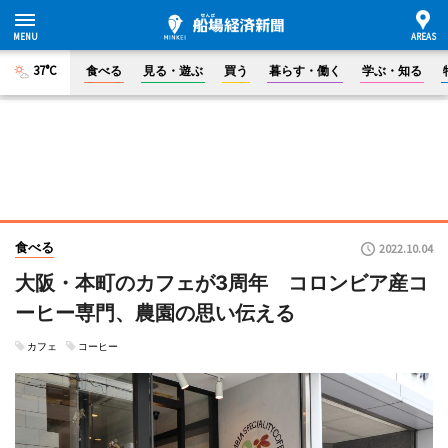
37°C
食べる
見る・遊ぶ
買う
暮らす・働く
学ぶ・知る
食べる
2022.10.04
大阪・本町のカフェが3周年 コロンビア産コ
ーヒー専門、農園の思い伝える
カフェ
コーヒー