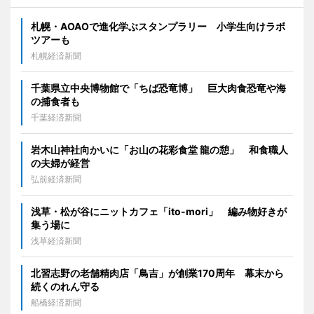
札幌・AOAOで進化学ぶスタンプラリー 小学生向けラボ
ツアーも
札幌経済新聞
千葉県立中央博物館で「ちば恐竜博」 巨大肉食恐竜や海
の捕食者も
千葉経済新聞
岩木山神社向かいに「お山の花彩食堂 龍の憩」 和食職人
の夫婦が経営
弘前経済新聞
浅草・松が谷にニットカフェ「ito-mori」 編み物好きが
集う場に
浅草経済新聞
北習志野の老舗精肉店「鳥吉」が創業170周年 幕末から
続くのれん守る
船橋経済新聞