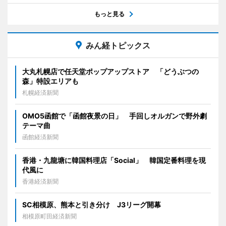
もっと見る
みん経トピックス
大丸札幌店で任天堂ポップアップストア 「どうぶつの
森」特設エリアも
札幌経済新聞
OMO5函館で「函館夜景の日」 手回しオルガンで野外劇
テーマ曲
函館経済新聞
香港・九龍塘に韓国料理店「Social」 韓国定番料理を現
代風に
香港経済新聞
SC相模原、熊本と引き分け J3リーグ開幕
相模原町田経済新聞