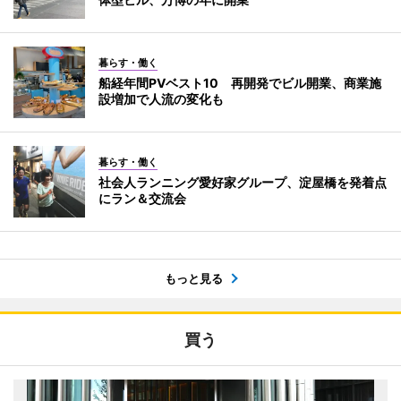
暮らす・働く
船経年間PVベスト10 再開発でビル開業、商業施
設増加で人流の変化も
暮らす・働く
社会人ランニング愛好家グループ、淀屋橋を発着点
にラン＆交流会
もっと見る
買う