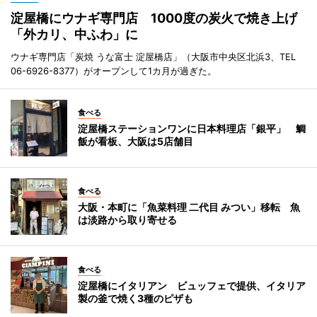
淀屋橋にウナギ専門店 1000度の炭火で焼き上げ
「外カリ、中ふわ」に
ウナギ専門店「炭焼 うな富士 淀屋橋店」（大阪市中央区北浜3、TEL
06-6926-8377）がオープンして1カ月が過ぎた。
食べる
淀屋橋ステーションワンに日本料理店「銀平」 鯛
飯が看板、大阪は5店舗目
食べる
大阪・本町に「魚菜料理 二代目 みつい」移転 魚
は淡路から取り寄せる
食べる
淀屋橋にイタリアン ビュッフェで提供、イタリア
製の釜で焼く3種のピザも