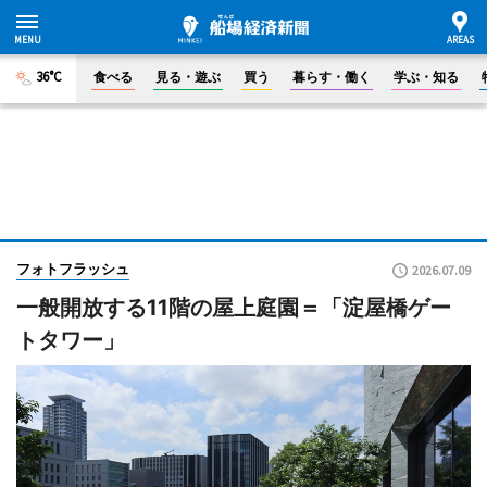
36°C
食べる
見る・遊ぶ
買う
暮らす・働く
学ぶ・知る
フォトフラッシュ
2026.07.09
一般開放する11階の屋上庭園＝「淀屋橋ゲー
トタワー」