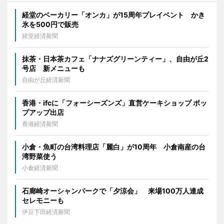
経堂のベーカリー「オンカ」が15周年プレイベント かき
氷を500円で販売
経堂経済新聞
抹茶・日本茶カフェ「ナナズグリーンティー」、自由が丘2
号店 新メニューも
自由が丘経済新聞
香港・ifcに「フォーシーズンズ」直営ケーキショップ ポッ
プアップ出店
香港経済新聞
小倉・魚町の台湾料理店「麗白」が10周年 小倉南産の台
湾野菜使う
小倉経済新聞
石廊崎オーシャンパークで「夕涼会」 来場100万人達成
セレモニーも
伊豆下田経済新聞