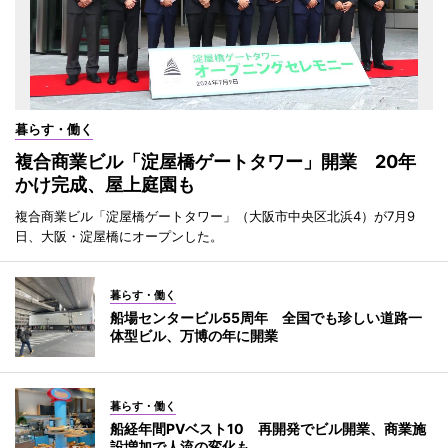
暮らす・働く
複合商業ビル「淀屋橋ゲートタワー」開業 20年
かけ完成、屋上庭園も
複合商業ビル「淀屋橋ゲートタワー」（大阪市中央区北浜4）が7月9
日、大阪・淀屋橋にオープンした。
暮らす・働く
船場センタービル55周年 全国でも珍しい道路一
体型ビル、万博の年に開業
暮らす・働く
船経年間PVベスト10 再開発でビル開業、商業施
設増加で人流の変化も