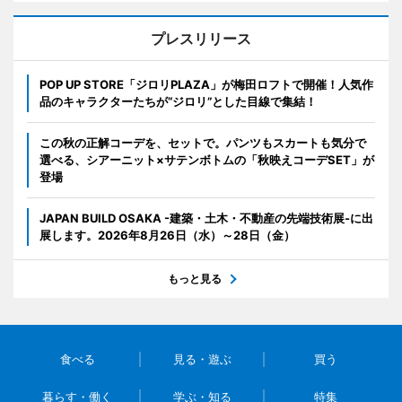
プレスリリース
POP UP STORE「ジロリPLAZA」が梅田ロフトで開催！人気作
品のキャラクターたちが“ジロリ”とした目線で集結！
この秋の正解コーデを、セットで。パンツもスカートも気分で
選べる、シアーニット×サテンボトムの「秋映えコーデSET」が
登場
JAPAN BUILD OSAKA -建築・土木・不動産の先端技術展-に出
展します。2026年8月26日（水）～28日（金）
もっと見る
食べる
見る・遊ぶ
買う
暮らす・働く
学ぶ・知る
特集