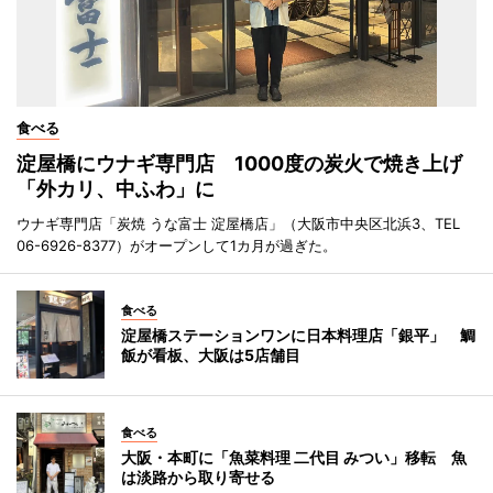
食べる
淀屋橋にウナギ専門店 1000度の炭火で焼き上げ
「外カリ、中ふわ」に
ウナギ専門店「炭焼 うな富士 淀屋橋店」（大阪市中央区北浜3、TEL
06-6926-8377）がオープンして1カ月が過ぎた。
食べる
淀屋橋ステーションワンに日本料理店「銀平」 鯛
飯が看板、大阪は5店舗目
食べる
大阪・本町に「魚菜料理 二代目 みつい」移転 魚
は淡路から取り寄せる