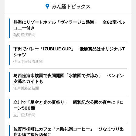
みん経トピックス
熱海にリゾートホテル「ヴィラージュ熱海」 全82室バル
コニー付き
熱海経済新聞
下田でバレー「IZUBLUE CUP」 優勝賞品はオリジナルT
シャツ
伊豆下田経済新聞
葛西臨海水族園で夜間開園「水族園で夕涼み」 ペンギン
夕暮れガイドも
江戸川経済新聞
立川で「星空と光の夏祭り」 昭和記念公園の夜空にドロ
ーン500機
立川経済新聞
佐賀市柳町にカフェ「木陰礼讃コーヒー」 ひなまつり出
店を経て常設店舗に