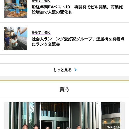
暮らす・働く
船経年間PVベスト10 再開発でビル開業、商業施
設増加で人流の変化も
暮らす・働く
社会人ランニング愛好家グループ、淀屋橋を発着点
にラン＆交流会
もっと見る
買う