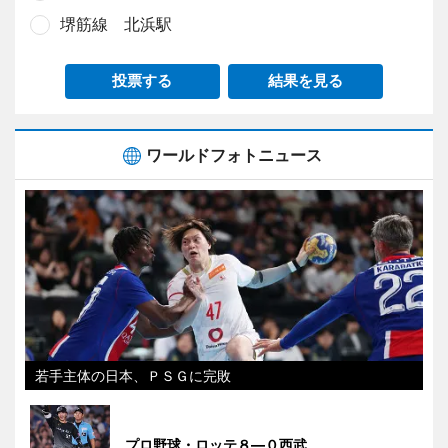
堺筋線 北浜駅
投票する
結果を見る
ワールドフォトニュース
若手主体の日本、ＰＳＧに完敗
プロ野球・ロッテ８―０西武