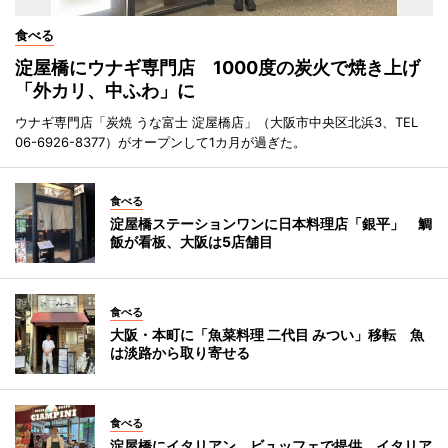
食べる
淀屋橋にウナギ専門店 1000度の炭火で焼き上げ
「外カリ、中ふわ」に
ウナギ専門店「炭焼 うな富士 淀屋橋店」（大阪市中央区北浜3、TEL
06-6926-8377）がオープンして1カ月が過ぎた。
食べる
淀屋橋ステーションワンに日本料理店「銀平」 鯛
飯が看板、大阪は5店舗目
食べる
大阪・本町に「魚菜料理 二代目 みつい」移転 魚
は淡路から取り寄せる
食べる
淀屋橋にイタリアン ビュッフェで提供、イタリア