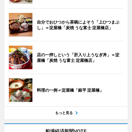
自分でおひつから茶碗によそう「上ひつまぶ
し」＝淀屋橋「炭焼 うな富士 淀屋橋店」
店の一押しという「肝入り上うなぎ丼」＝淀
屋橋「炭焼 うな富士 淀屋橋店」
料理の一例＝淀屋橋「銀平 淀屋橋」
もっと見る
船場経済新聞VOTE