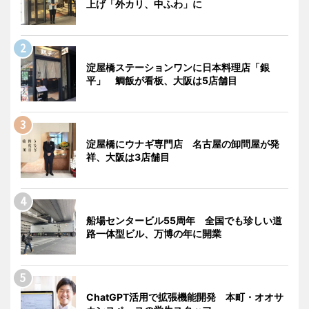
上げ「外カリ、中ふわ」に
淀屋橋ステーションワンに日本料理店「銀
平」 鯛飯が看板、大阪は5店舗目
淀屋橋にウナギ専門店 名古屋の卸問屋が発
祥、大阪は3店舗目
船場センタービル55周年 全国でも珍しい道
路一体型ビル、万博の年に開業
ChatGPT活用で拡張機能開発 本町・オオサ