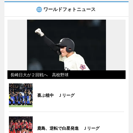
ワールドフォトニュース
長崎日大が２回戦へ 高校野球
喜ぶ植中 Ｊリーグ
鹿島、逆転で白星発進 Ｊリーグ