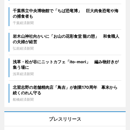
千葉県立中央博物館で「ちば恐竜博」 巨大肉食恐竜や海
の捕食者も
千葉経済新聞
岩木山神社向かいに「お山の花彩食堂 龍の憩」 和食職人
の夫婦が経営
弘前経済新聞
浅草・松が谷にニットカフェ「ito-mori」 編み物好きが
集う場に
浅草経済新聞
北習志野の老舗精肉店「鳥吉」が創業170周年 幕末から
続くのれん守る
船橋経済新聞
プレスリリース