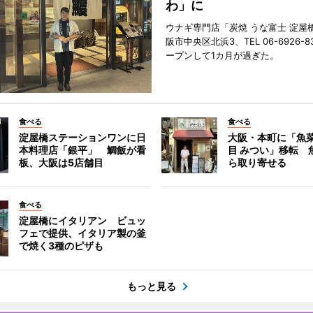
わ」に
ウナギ専門店「炭焼 うな富士 淀屋
阪市中央区北浜3、TEL 06-6926-8
ープンして1カ月が過ぎた。
食べる
食べる
淀屋橋ステーションワンに日
大阪・本町に「魚菜
本料理店「銀平」 鯛飯が看
目 みつい」移転 
板、大阪は5店舗目
ら取り寄せる
食べる
淀屋橋にイタリアン ビュッ
フェで提供、イタリア製の釜
で焼く3種のピザも
もっと見る