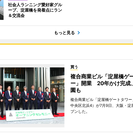
社会人ランニング愛好家グル
ープ、淀屋橋を発着点にラン
＆交流会
もっと見る
買う
複合商業ビル「淀屋橋ゲ
ー」開業 20年かけ完成
園も
複合商業ビル「淀屋橋ゲートタワー
中央区北浜4）が7月9日、大阪・淀
プンした。