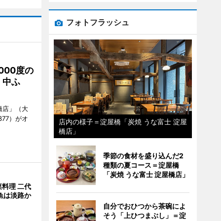
フォトフラッシュ
000度の
、中ふ
橋店」（大
377）がオ
店内の様子＝淀屋橋「炭焼 うな富士 淀屋
橋店」
季節の食材を盛り込んだ2
種類の夏コース＝淀屋橋
「炭焼 うな富士 淀屋橋店」
料理 二代
魚は淡路か
自分でおひつから茶碗によ
そう「上ひつまぶし」＝淀