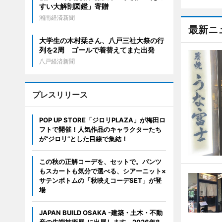
すい大解剖図鑑」寄贈
湘南経済新聞
最新ニ
大学生の木村栞さん、八戸三社大祭の行
列を2周 ゴールで着替えてまた出発
八戸経済新聞
プレスリリース
POP UP STORE「ジロリPLAZA」が梅田ロ
フトで開催！人気作品のキャラクターたち
が“ジロリ”とした目線で集結！
この秋の正解コーデを、セットで。パンツ
もスカートも気分で選べる、シアーニット×
サテンボトムの「秋映えコーデSET」が登
場
JAPAN BUILD OSAKA -建築・土木・不動