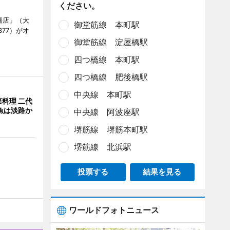
ください。
橋店」（大
御堂筋線 本町駅
377）がオ
御堂筋線 淀屋橋駅
四つ橋線 本町駅
四つ橋線 肥後橋駅
中央線 本町駅
料理 二代
魚は淡路か
中央線 阿波座駅
堺筋線 堺筋本町駅
堺筋線 北浜駅
投票する
結果を見る
ワールドフォトニュース