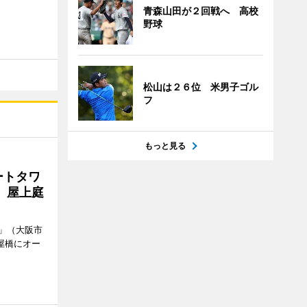
青森山田が２回戦へ 高校
野球
松山は２６位 米男子ゴル
フ
もっと見る
ートタワ
、屋上庭
」（大阪市
屋橋にオー