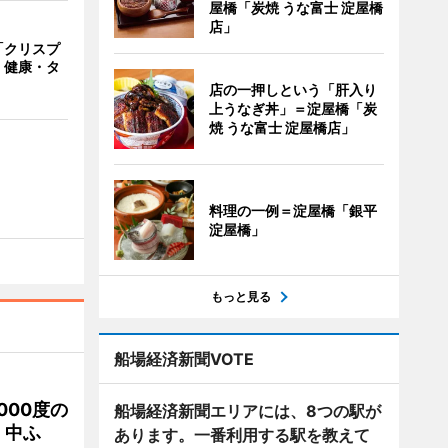
屋橋「炭焼 うな富士 淀屋橋
店」
「クリスプ
 健康・タ
店の一押しという「肝入り
上うなぎ丼」＝淀屋橋「炭
焼 うな富士 淀屋橋店」
料理の一例＝淀屋橋「銀平
淀屋橋」
もっと見る
船場経済新聞VOTE
000度の
船場経済新聞エリアには、8つの駅が
、中ふ
あります。一番利用する駅を教えて