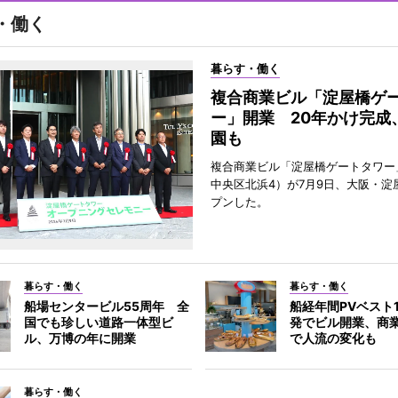
・働く
暮らす・働く
複合商業ビル「淀屋橋ゲ
ー」開業 20年かけ完成
園も
複合商業ビル「淀屋橋ゲートタワー
中央区北浜4）が7月9日、大阪・淀
プンした。
暮らす・働く
暮らす・働く
船場センタービル55周年 全
船経年間PVベスト
国でも珍しい道路一体型ビ
発でビル開業、商
ル、万博の年に開業
で人流の変化も
暮らす・働く