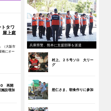
ートタワ
、屋上庭
兵庫県警、熊本に支援部隊を派遣
」（大阪市
屋橋にオー
村上、２５号ソロ 大リー
グ
10 再開
悠仁さま、朝食作りに参加
業施設増加