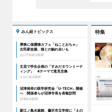
みん経トピックス
特集
厚狭に保護猫カフェ「ねことおちゃ」
古民家改築、猫との触れ合いも
山口宇部経済新聞
文花で学生企画の「すみだタウンミーテ
ィング」 4テーマで意見交換
すみだ経済新聞
沼津発祥の医学研究会「U-TECH」開催
へ 関係者らが沼津市長を表敬訪問
沼津経済新聞
新江ノ島水族館、藤沢市立学校に「えの