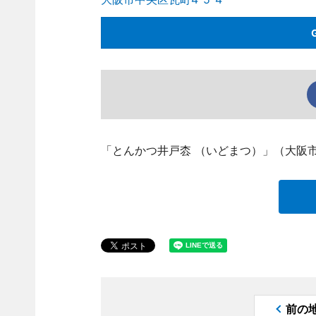
「とんかつ井戸枩 （いどまつ）」（大阪市
前の