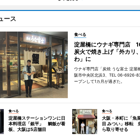
ュース
食べる
淀屋橋にウナギ専門店 1
炭火で焼き上げ「外カリ
わ」に
ウナギ専門店「炭焼 うな富士 淀屋
阪市中央区北浜3、TEL 06-6926-8
ープンして1カ月が過ぎた。
食べる
食べる
淀屋橋ステーションワンに日
大阪・本町に「魚菜
本料理店「銀平」 鯛飯が看
目 みつい」移転 
板、大阪は5店舗目
ら取り寄せる