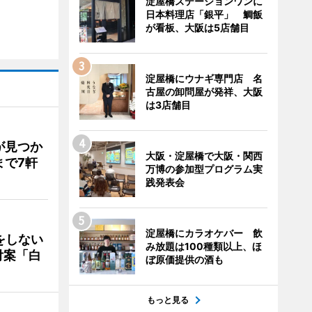
淀屋橋ステーションワンに
日本料理店「銀平」 鯛飯
が看板、大阪は5店舗目
淀屋橋にウナギ専門店 名
古屋の卸問屋が発祥、大阪
は3店舗目
が見つか
大阪・淀屋橋で大阪・関西
まで7軒
万博の参加型プログラム実
践発表会
淀屋橋にカラオケバー 飲
をしない
み放題は100種類以上、ほ
付案「白
ぼ原価提供の酒も
もっと見る