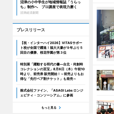
沼津の小中学生が地域情報誌「うらっ
ち」制作へ プロ講座で表現力磨く
沼津経済新聞
プレスリリース
【祝・インターハイ2026】VITASサポー
ト校が全国で躍進！福大大濠が９年ぶり５
回目の優勝、桜花学園が第３位
特別展「躍動する明代の書―台北・何創時
コレクションの至宝」8月6日（木）午前10
時より、前売券 販売開始！～前売よりもお
得な「先行ペア割チケット」も発売～
株式会社ファイン、「ASAGI Labs ロンジ
ェビティ・コンソーシアム」に参画
もっと見る