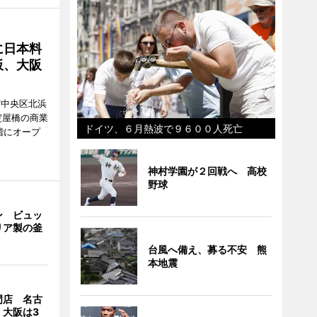
に日本料
板、大阪
市中央区北浜
阪・淀屋橋の商業
ドイツ、６月熱波で９６００人死亡
階にオープ
神村学園が２回戦へ 高校
野球
ン ビュッ
リア製の釜
台風へ備え、募る不安 熊
本地震
門店 名古
、大阪は3