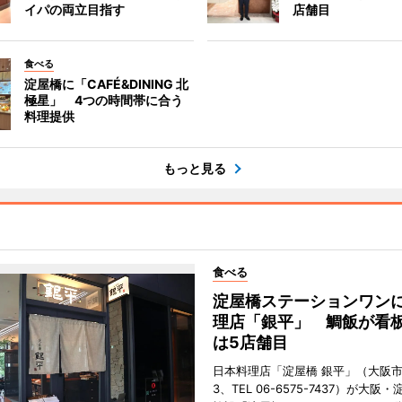
イパの両立目指す
店舗目
食べる
淀屋橋に「CAFÉ&DINING 北
極星」 4つの時間帯に合う
料理提供
もっと見る
食べる
淀屋橋ステーションワン
理店「銀平」 鯛飯が看
は5店舗目
日本料理店「淀屋橋 銀平」（大阪
3、TEL 06-6575-7437）が大