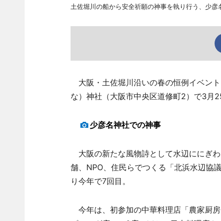
土佐堀川の船から安全祈願の神事を執り行う、少彦
大阪・土佐堀川沿いの春の恒例イベント
な）神社（大阪市中央区道修町2）で3月
少彦名神社での神事
大阪の新たな風物詩として水辺ににぎわ
舗、NPO、住民らでつくる「北浜水辺協議
り今年で7回目。
今年は、初参加の中華料理店「農家厨房 