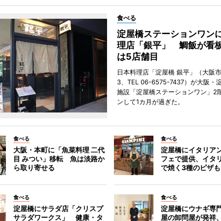
食べる
淀屋橋ステーションワン
理店「銀平」 鯛飯が看
は5店舗目
日本料理店「淀屋橋 銀平」（大阪
3、TEL 06-6575-7437）が大
施設「淀屋橋ステーションワン」2
ンして1カ月が過ぎた。
食べる
食べる
大阪・本町に「魚菜料理 二代
淀屋橋にイタリア
目 みつい」移転 魚は淡路か
フェで提供、イタ
ら取り寄せる
で焼く3種のピザも
食べる
食べる
淀屋橋にサラダ店「クリスプ
淀屋橋にウナギ専
サラダワークス」 健康・タ
屋の卸問屋が発祥