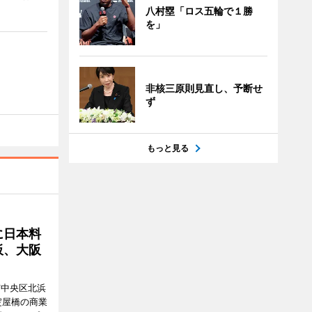
八村塁「ロス五輪で１勝
を」
非核三原則見直し、予断せ
ず
もっと見る
に日本料
板、大阪
市中央区北浜
阪・淀屋橋の商業