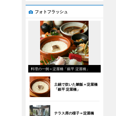
フォトフラッシュ
料理の一例＝淀屋橋「銀平 淀屋橋」
土鍋で炊いた鯛飯＝淀屋橋
「銀平 淀屋橋」
テラス席の様子＝淀屋橋