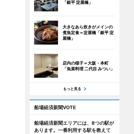
「銀平 淀屋橋」
大きなあら炊きがメインの
煮魚定食＝淀屋橋「銀平 淀
屋橋」
店内の様子＝大阪・本町
「魚菜料理 二代目 みつい」
もっと見る
船場経済新聞VOTE
船場経済新聞エリアには、8つの駅が
あります。一番利用する駅を教えて