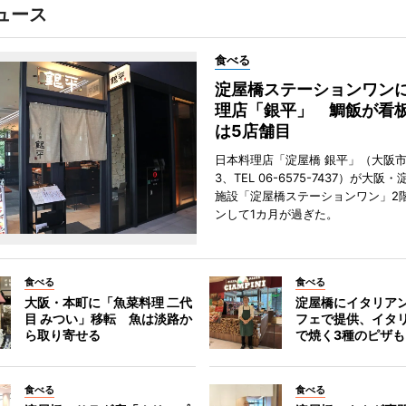
ュース
食べる
淀屋橋ステーションワン
理店「銀平」 鯛飯が看
は5店舗目
日本料理店「淀屋橋 銀平」（大阪
3、TEL 06-6575-7437）が大
施設「淀屋橋ステーションワン」2
ンして1カ月が過ぎた。
食べる
食べる
大阪・本町に「魚菜料理 二代
淀屋橋にイタリア
目 みつい」移転 魚は淡路か
フェで提供、イタ
ら取り寄せる
で焼く3種のピザも
食べる
食べる