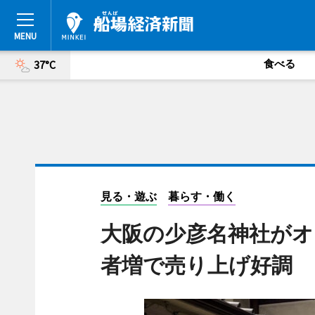
食べる
37°C
見る・遊ぶ
暮らす・働く
大阪の少彦名神社がオ
者増で売り上げ好調