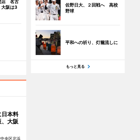
門店 名古
佐野日大、２回戦へ 高校
、大阪は3
野球
平和への祈り、灯籠流しに
もっと見る
に日本料
板、大阪
市中央区北浜