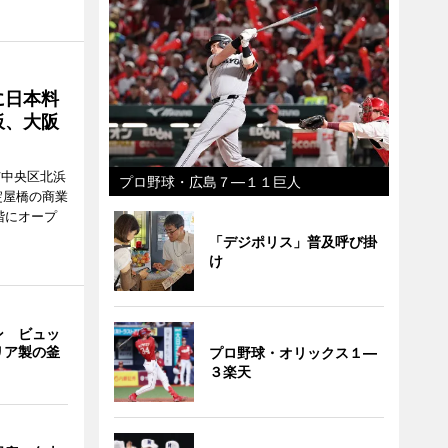
に日本料
板、大阪
市中央区北浜
プロ野球・広島７―１１巨人
阪・淀屋橋の商業
階にオープ
「デジポリス」普及呼び掛
け
ン ビュッ
リア製の釜
プロ野球・オリックス１―
３楽天