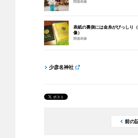
関連画像
表紙の裏側には金糸がびっしり（
像）
関連画像
少彦名神社
前の