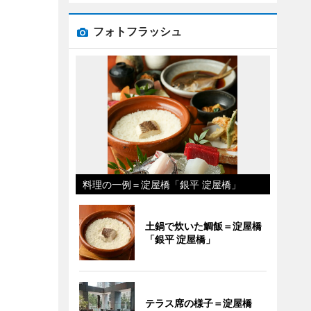
フォトフラッシュ
料理の一例＝淀屋橋「銀平 淀屋橋」
土鍋で炊いた鯛飯＝淀屋橋
「銀平 淀屋橋」
テラス席の様子＝淀屋橋