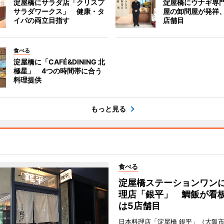
淀屋橋にサラダ店「クリスプ
淀屋橋にウナギ専
サラダワークス」 健康・タ
屋の卸問屋が発祥
イパの両立目指す
店舗目
食べる
淀屋橋に「CAFÉ&DINING 北
極星」 4つの時間帯に合う
料理提供
もっと見る
食べる
淀屋橋ステーションワン
理店「銀平」 鯛飯が看
は5店舗目
日本料理店「淀屋橋 銀平」（大阪