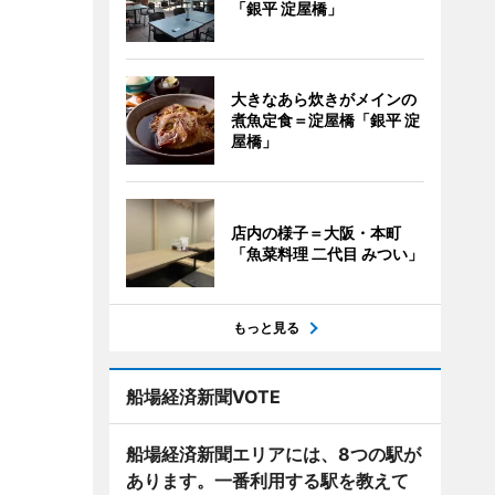
「銀平 淀屋橋」
大きなあら炊きがメインの
煮魚定食＝淀屋橋「銀平 淀
屋橋」
店内の様子＝大阪・本町
「魚菜料理 二代目 みつい」
もっと見る
船場経済新聞VOTE
船場経済新聞エリアには、8つの駅が
あります。一番利用する駅を教えて