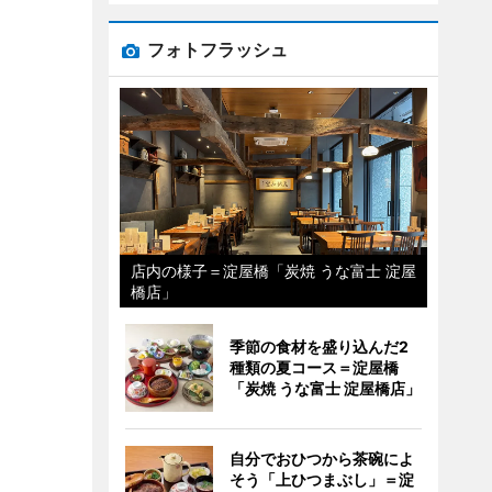
フォトフラッシュ
店内の様子＝淀屋橋「炭焼 うな富士 淀屋
橋店」
季節の食材を盛り込んだ2
種類の夏コース＝淀屋橋
「炭焼 うな富士 淀屋橋店」
自分でおひつから茶碗によ
そう「上ひつまぶし」＝淀