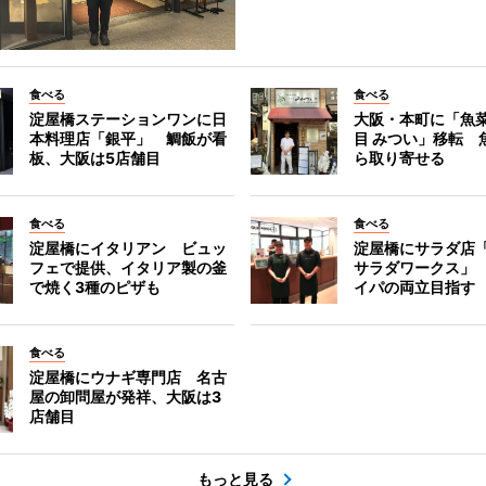
食べる
食べる
淀屋橋ステーションワンに日
大阪・本町に「魚菜
本料理店「銀平」 鯛飯が看
目 みつい」移転 
板、大阪は5店舗目
ら取り寄せる
食べる
食べる
淀屋橋にイタリアン ビュッ
淀屋橋にサラダ店
フェで提供、イタリア製の釜
サラダワークス」
で焼く3種のピザも
イパの両立目指す
食べる
淀屋橋にウナギ専門店 名古
屋の卸問屋が発祥、大阪は3
店舗目
もっと見る