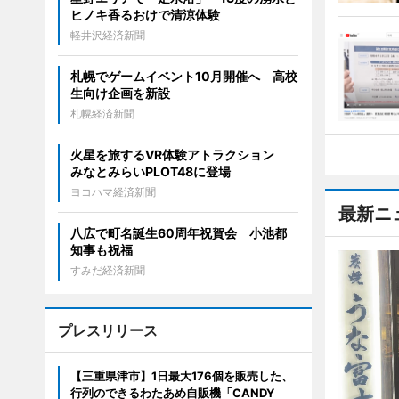
ヒノキ香るおけで清涼体験
軽井沢経済新聞
札幌でゲームイベント10月開催へ 高校
生向け企画を新設
札幌経済新聞
火星を旅するVR体験アトラクション
みなとみらいPLOT48に登場
ヨコハマ経済新聞
最新ニ
八広で町名誕生60周年祝賀会 小池都
知事も祝福
すみだ経済新聞
プレスリリース
【三重県津市】1日最大176個を販売した、
行列のできるわたあめ自販機「CANDY