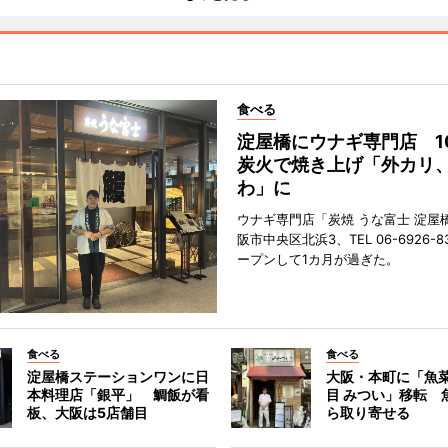
食べる
淀屋橋にウナギ専門店 1
炭火で焼き上げ「外カリ
わ」に
ウナギ専門店「炭焼 うな富士 淀屋
阪市中央区北浜3、TEL 06-6926-8
ープンして1カ月が過ぎた。
食べる
食べる
淀屋橋ステーションワンに日
大阪・本町に「魚菜
本料理店「銀平」 鯛飯が看
目 みつい」移転 
板、大阪は5店舗目
ら取り寄せる