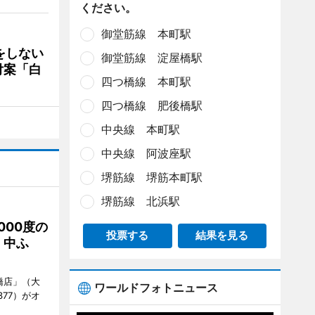
ください。
御堂筋線 本町駅
をしない
御堂筋線 淀屋橋駅
付案「白
四つ橋線 本町駅
四つ橋線 肥後橋駅
中央線 本町駅
中央線 阿波座駅
堺筋線 堺筋本町駅
堺筋線 北浜駅
000度の
投票する
結果を見る
、中ふ
橋店」（大
ワールドフォトニュース
377）がオ