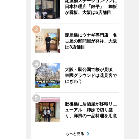
淀屋橋ステーションワンに
日本料理店「銀平」 鯛飯
が看板、大阪は5店舗目
淀屋橋にウナギ専門店 名
古屋の卸問屋が発祥、大阪
は3店舗目
大阪・靱公園で桜が見頃
東園グラウンドは花見客で
にぎわう
肥後橋に居酒屋が移転リニ
ューアル 姉妹で切り盛
り、洋風の一品料理を用意
もっと見る