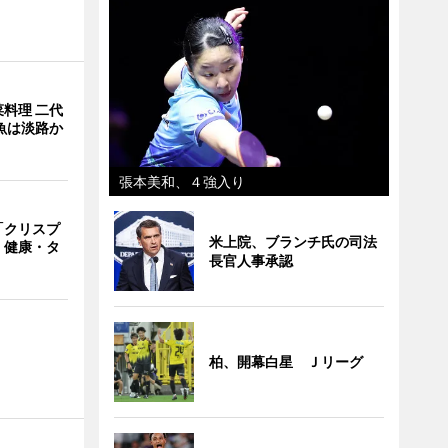
料理 二代
魚は淡路か
張本美和、４強入り
「クリスプ
米上院、ブランチ氏の司法
 健康・タ
長官人事承認
柏、開幕白星 Ｊリーグ