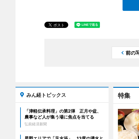
前の
みん経トピックス
特集
「津軽伝承料理」の第2弾 正月や盆、
農事など人が集う場に焦点を当てる
弘前経済新聞
星野エリアで「足水浴」 13度の湧水と