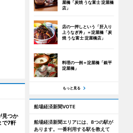
屋橋「炭焼 うな富士 淀屋橋
店」
店の一押しという「肝入り
上うなぎ丼」＝淀屋橋「炭
焼 うな富士 淀屋橋店」
料理の一例＝淀屋橋「銀平
淀屋橋」
もっと見る
船場経済新聞VOTE
が見つか
船場経済新聞エリアには、8つの駅が
まで7軒
あります。一番利用する駅を教えて