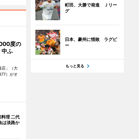
町田、大勝で発進 Ｊリー
グ
日本、豪州に惜敗 ラグビ
000度の
ー
、中ふ
もっと見る
橋店」（大
377）がオ
料理 二代
魚は淡路か