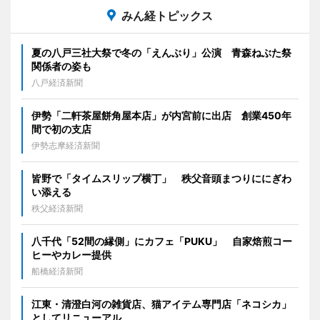
みん経トピックス
夏の八戸三社大祭で冬の「えんぶり」公演 青森ねぶた祭
関係者の姿も
八戸経済新聞
伊勢「二軒茶屋餅角屋本店」が内宮前に出店 創業450年
間で初の支店
伊勢志摩経済新聞
皆野で「タイムスリップ横丁」 秩父音頭まつりににぎわ
い添える
秩父経済新聞
八千代「52間の縁側」にカフェ「PUKU」 自家焙煎コー
ヒーやカレー提供
船橋経済新聞
江東・清澄白河の雑貨店、猫アイテム専門店「ネコシカ」
としてリニューアル