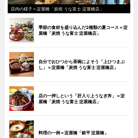
店内の様子＝淀屋橋「炭焼 うな富士 淀屋橋店」
季節の食材を盛り込んだ2種類の夏コース＝淀
屋橋「炭焼 うな富士 淀屋橋店」
自分でおひつから茶碗によそう「上ひつまぶ
し」＝淀屋橋「炭焼 うな富士 淀屋橋店」
店の一押しという「肝入り上うなぎ丼」＝淀
屋橋「炭焼 うな富士 淀屋橋店」
料理の一例＝淀屋橋「銀平 淀屋橋」