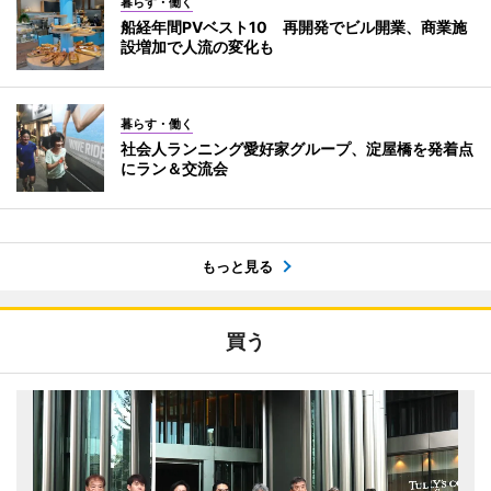
暮らす・働く
船経年間PVベスト10 再開発でビル開業、商業施
設増加で人流の変化も
暮らす・働く
社会人ランニング愛好家グループ、淀屋橋を発着点
にラン＆交流会
もっと見る
買う