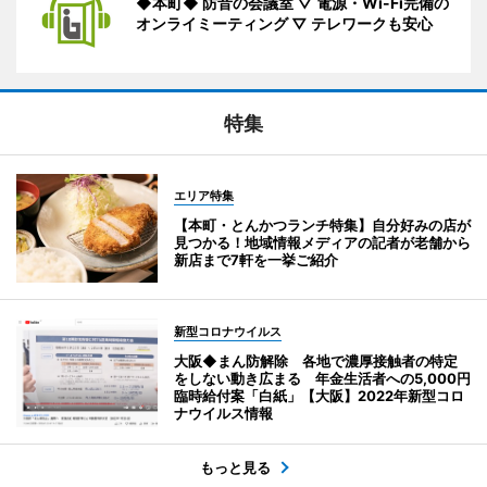
◆本町◆ 防音の会議室 ▽ 電源・Wi-Fi完備の
オンライミーティング ▽ テレワークも安心
特集
エリア特集
【本町・とんかつランチ特集】自分好みの店が
見つかる！地域情報メディアの記者が老舗から
新店まで7軒を一挙ご紹介
新型コロナウイルス
大阪◆まん防解除 各地で濃厚接触者の特定
をしない動き広まる 年金生活者への5,000円
臨時給付案「白紙」【大阪】2022年新型コロ
ナウイルス情報
もっと見る