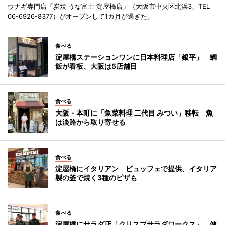
ウナギ専門店「炭焼 うな富士 淀屋橋店」（大阪市中央区北浜3、TEL
06-6926-8377）がオープンして1カ月が過ぎた。
食べる
淀屋橋ステーションワンに日本料理店「銀平」 鯛
飯が看板、大阪は5店舗目
食べる
大阪・本町に「魚菜料理 二代目 みつい」移転 魚
は淡路から取り寄せる
食べる
淀屋橋にイタリアン ビュッフェで提供、イタリア
製の釜で焼く3種のピザも
食べる
淀屋橋にサラダ店「クリスプサラダワークス」 健