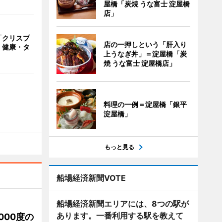
屋橋「炭焼 うな富士 淀屋橋
店」
「クリスプ
店の一押しという「肝入り
 健康・タ
上うなぎ丼」＝淀屋橋「炭
焼 うな富士 淀屋橋店」
料理の一例＝淀屋橋「銀平
淀屋橋」
もっと見る
船場経済新聞VOTE
船場経済新聞エリアには、8つの駅が
あります。一番利用する駅を教えて
000度の