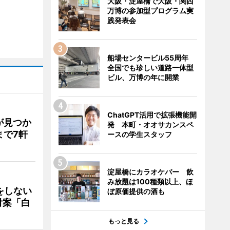
大阪・淀屋橋で大阪・関西
万博の参加型プログラム実
践発表会
船場センタービル55周年
全国でも珍しい道路一体型
ビル、万博の年に開業
ChatGPT活用で拡張機能開
が見つか
発 本町・オオサカンスペ
まで7軒
ースの学生スタッフ
淀屋橋にカラオケバー 飲
み放題は100種類以上、ほ
をしない
ぼ原価提供の酒も
付案「白
もっと見る