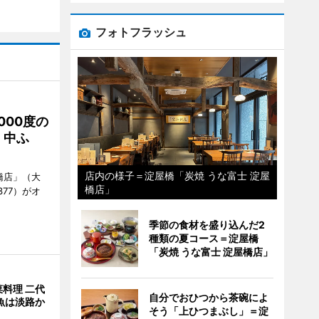
フォトフラッシュ
000度の
、中ふ
店内の様子＝淀屋橋「炭焼 うな富士 淀屋
橋店」（大
橋店」
377）がオ
季節の食材を盛り込んだ2
種類の夏コース＝淀屋橋
「炭焼 うな富士 淀屋橋店」
料理 二代
自分でおひつから茶碗によ
魚は淡路か
そう「上ひつまぶし」＝淀