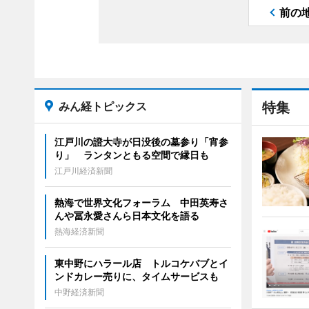
前の
みん経トピックス
特集
江戸川の證大寺が日没後の墓参り「宵参
り」 ランタンともる空間で縁日も
江戸川経済新聞
熱海で世界文化フォーラム 中田英寿さ
んや冨永愛さんら日本文化を語る
熱海経済新聞
東中野にハラール店 トルコケバブとイ
ンドカレー売りに、タイムサービスも
中野経済新聞