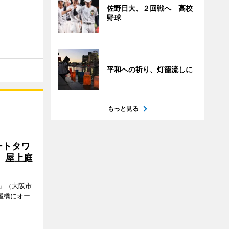
佐野日大、２回戦へ 高校
野球
平和への祈り、灯籠流しに
もっと見る
ートタワ
、屋上庭
」（大阪市
屋橋にオー