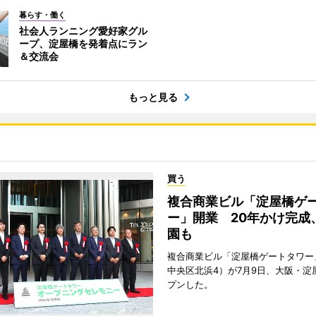
暮らす・働く
社会人ランニング愛好家グル
ープ、淀屋橋を発着点にラン
＆交流会
もっと見る
買う
複合商業ビル「淀屋橋ゲ
ー」開業 20年かけ完成
園も
複合商業ビル「淀屋橋ゲートタワー
中央区北浜4）が7月9日、大阪・淀
プンした。