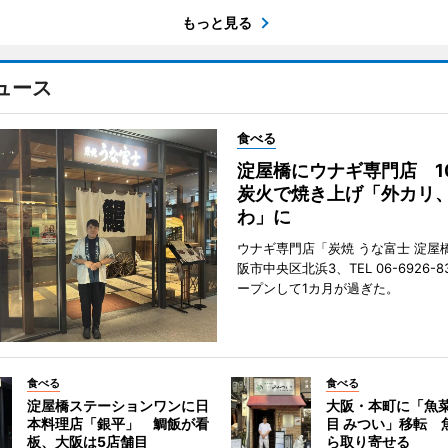
もっと見る
ュース
食べる
淀屋橋にウナギ専門店 1
炭火で焼き上げ「外カリ
わ」に
ウナギ専門店「炭焼 うな富士 淀屋
阪市中央区北浜3、TEL 06-6926-8
ープンして1カ月が過ぎた。
食べる
食べる
淀屋橋ステーションワンに日
大阪・本町に「魚菜
本料理店「銀平」 鯛飯が看
目 みつい」移転 
板、大阪は5店舗目
ら取り寄せる