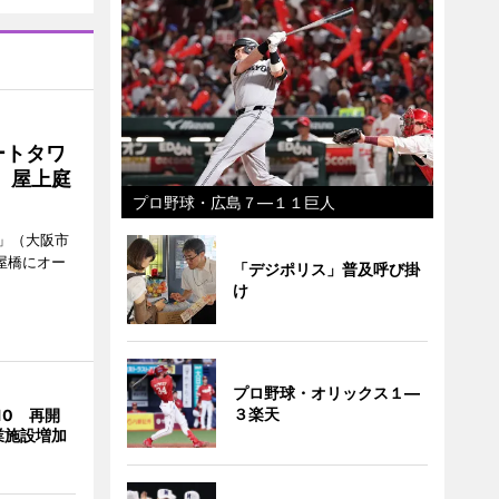
ートタワ
、屋上庭
プロ野球・広島７―１１巨人
」（大阪市
屋橋にオー
「デジポリス」普及呼び掛
け
プロ野球・オリックス１―
３楽天
10 再開
業施設増加