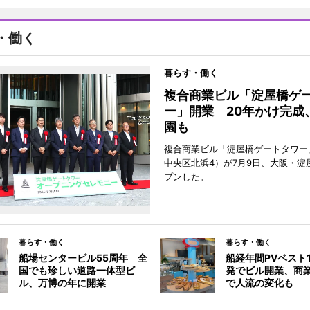
・働く
暮らす・働く
複合商業ビル「淀屋橋ゲ
ー」開業 20年かけ完成
園も
複合商業ビル「淀屋橋ゲートタワー
中央区北浜4）が7月9日、大阪・淀
プンした。
暮らす・働く
暮らす・働く
船場センタービル55周年 全
船経年間PVベスト
国でも珍しい道路一体型ビ
発でビル開業、商
ル、万博の年に開業
で人流の変化も