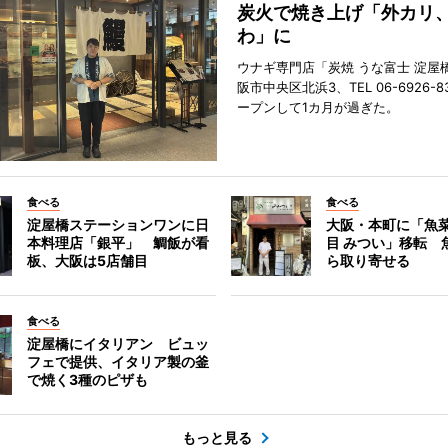
炭火で焼き上げ「外カリ
わ」に
ウナギ専門店「炭焼 うな富士 淀屋
阪市中央区北浜3、TEL 06-6926-8
ープンして1カ月が過ぎた。
食べる
食べる
淀屋橋ステーションワンに日
大阪・本町に「魚菜
本料理店「銀平」 鯛飯が看
目 みつい」移転 
板、大阪は5店舗目
ら取り寄せる
食べる
淀屋橋にイタリアン ビュッ
フェで提供、イタリア製の釜
で焼く3種のピザも
もっと見る