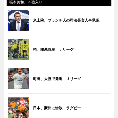
張本美和、４強入り
米上院、ブランチ氏の司法長官人事承認
柏、開幕白星 Ｊリーグ
町田、大勝で発進 Ｊリーグ
日本、豪州に惜敗 ラグビー