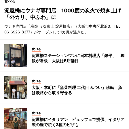
食べる
淀屋橋にウナギ専門店 1000度の炭火で焼き上げ
「外カリ、中ふわ」に
ウナギ専門店「炭焼 うな富士 淀屋橋店」（大阪市中央区北浜3、TEL
06-6926-8377）がオープンして1カ月が過ぎた。
食べる
淀屋橋ステーションワンに日本料理店「銀平」 鯛
飯が看板、大阪は5店舗目
食べる
大阪・本町に「魚菜料理 二代目 みつい」移転 魚
は淡路から取り寄せる
食べる
淀屋橋にイタリアン ビュッフェで提供、イタリア
製の釜で焼く3種のピザも