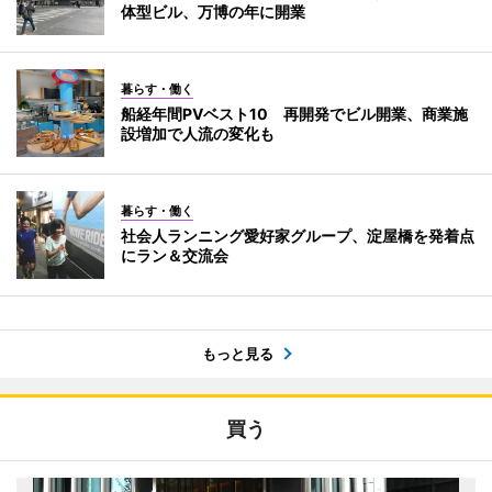
体型ビル、万博の年に開業
暮らす・働く
船経年間PVベスト10 再開発でビル開業、商業施
設増加で人流の変化も
暮らす・働く
社会人ランニング愛好家グループ、淀屋橋を発着点
にラン＆交流会
もっと見る
買う