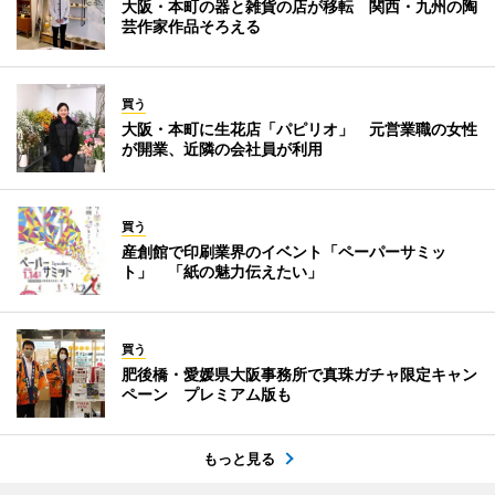
大阪・本町の器と雑貨の店が移転 関西・九州の陶
芸作家作品そろえる
買う
大阪・本町に生花店「パピリオ」 元営業職の女性
が開業、近隣の会社員が利用
買う
産創館で印刷業界のイベント「ペーパーサミッ
ト」 「紙の魅力伝えたい」
買う
肥後橋・愛媛県大阪事務所で真珠ガチャ限定キャン
ペーン プレミアム版も
もっと見る