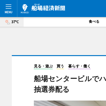
食べる
37°C
見る・遊ぶ
買う
暮らす・働く
船場センタービルで
抽選券配る