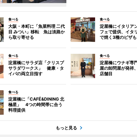
食べる
食べる
大阪・本町に「魚菜料理 二代
淀屋橋にイタリア
目 みつい」移転 魚は淡路か
フェで提供、イタ
ら取り寄せる
で焼く3種のピザも
食べる
食べる
淀屋橋にサラダ店「クリスプ
淀屋橋にウナギ専
サラダワークス」 健康・タ
屋の卸問屋が発祥
イパの両立目指す
店舗目
食べる
淀屋橋に「CAFÉ&DINING 北
極星」 4つの時間帯に合う
料理提供
もっと見る