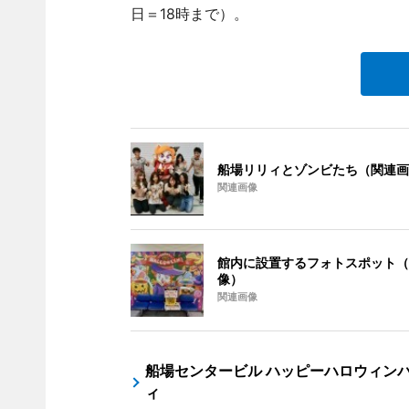
日＝18時まで）。
船場リリィとゾンビたち（関連画
関連画像
館内に設置するフォトスポット（
像）
関連画像
船場センタービル ハッピーハロウィン
ィ