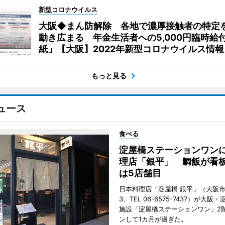
新型コロナウイルス
大阪◆まん防解除 各地で濃厚接触者の特定
動き広まる 年金生活者への5,000円臨時給
紙」【大阪】2022年新型コロナウイルス情報
もっと見る
ュース
食べる
淀屋橋ステーションワン
理店「銀平」 鯛飯が看
は5店舗目
日本料理店「淀屋橋 銀平」（大阪
3、TEL 06-6575-7437）が大
施設「淀屋橋ステーションワン」2
ンして1カ月が過ぎた。