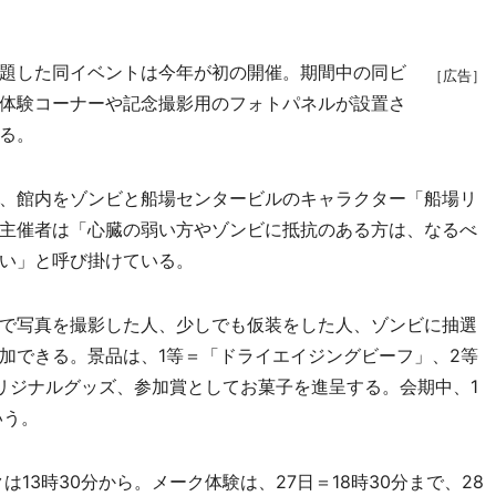
題した同イベントは今年が初の開催。期間中の同ビ
［広告］
体験コーナーや記念撮影用のフォトパネルが設置さ
る。
、館内をゾンビと船場センタービルのキャラクター「船場リ
主催者は「心臓の弱い方やゾンビに抵抗のある方は、なるべ
い」と呼び掛けている。
で写真を撮影した人、少しでも仮装をした人、ゾンビに抽選
加できる。景品は、1等＝「ドライエイジングビーフ」、2等
リジナルグッズ、参加賞としてお菓子を進呈する。会期中、1
いう。
13時30分から。メーク体験は、27日＝18時30分まで、28