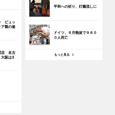
平和への祈り、灯籠流しに
ン ビュッ
リア製の釜
ドイツ、６月熱波で９６０
０人死亡
門店 名古
もっと見る
、大阪は3