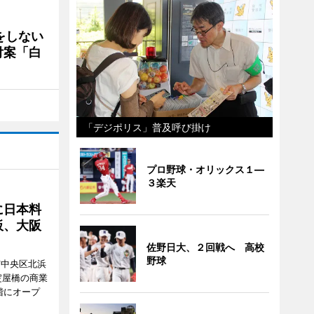
をしない
付案「白
「デジポリス」普及呼び掛け
プロ野球・オリックス１―
３楽天
に日本料
板、大阪
佐野日大、２回戦へ 高校
野球
市中央区北浜
阪・淀屋橋の商業
階にオープ