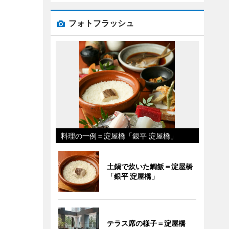
フォトフラッシュ
料理の一例＝淀屋橋「銀平 淀屋橋」
土鍋で炊いた鯛飯＝淀屋橋
「銀平 淀屋橋」
テラス席の様子＝淀屋橋