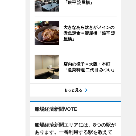
「銀平 淀屋橋」
大きなあら炊きがメインの
煮魚定食＝淀屋橋「銀平 淀
屋橋」
店内の様子＝大阪・本町
「魚菜料理 二代目 みつい」
もっと見る
船場経済新聞VOTE
船場経済新聞エリアには、8つの駅が
あります。一番利用する駅を教えて