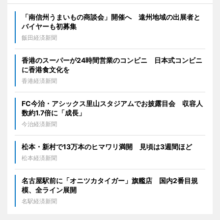
「南信州うまいもの商談会」開催へ 遠州地域の出展者と
バイヤーも初募集
飯田経済新聞
香港のスーパーが24時間営業のコンビニ 日本式コンビニ
に香港食文化を
香港経済新聞
FC今治・アシックス里山スタジアムでお披露目会 収容人
数約1.7倍に「成長」
今治経済新聞
松本・新村で13万本のヒマワリ満開 見頃は3週間ほど
松本経済新聞
名古屋駅前に「オニツカタイガー」旗艦店 国内2番目規
模、全ライン展開
名駅経済新聞