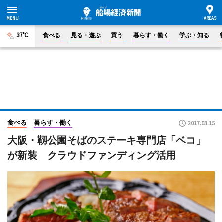
37°C
食べる
見る・遊ぶ
買う
暮らす・働く
学ぶ・知る
食べる
暮らす・働く
2017.03.15
大阪・靱公園そばのステーキ専門店「ベコ」
が新装 クラウドファンディング活用