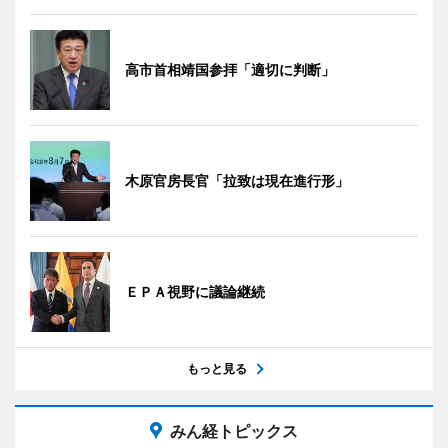
高市首相靖国参拝「適切に判断」
木原官房長官「拉致は現在進行形」
ＥＰＡ視野に議論継続
もっと見る
みん経トピックス