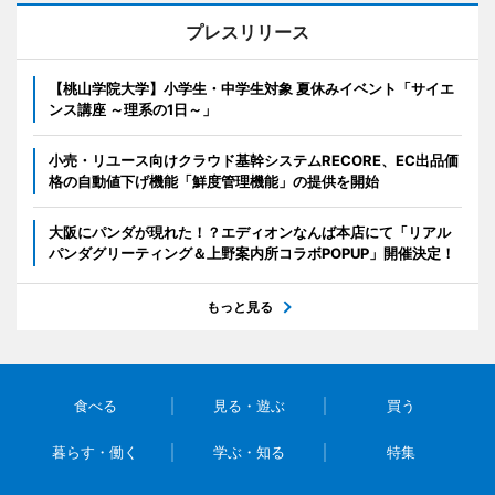
プレスリリース
【桃山学院大学】小学生・中学生対象 夏休みイベント「サイエ
ンス講座 ～理系の1日～」
小売・リユース向けクラウド基幹システムRECORE、EC出品価
格の自動値下げ機能「鮮度管理機能」の提供を開始
大阪にパンダが現れた！？エディオンなんば本店にて「リアル
パンダグリーティング＆上野案内所コラボPOPUP」開催決定！
もっと見る
食べる
見る・遊ぶ
買う
暮らす・働く
学ぶ・知る
特集