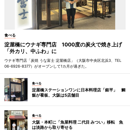
食べる
淀屋橋にウナギ専門店 1000度の炭火で焼き上げ
「外カリ、中ふわ」に
ウナギ専門店「炭焼 うな富士 淀屋橋店」（大阪市中央区北浜3、TEL
06-6926-8377）がオープンして1カ月が過ぎた。
食べる
淀屋橋ステーションワンに日本料理店「銀平」 鯛
飯が看板、大阪は5店舗目
食べる
大阪・本町に「魚菜料理 二代目 みつい」移転 魚
は淡路から取り寄せる